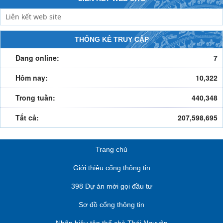
THỐNG KÊ TRUY CẬP
Đang online:
7
Hôm nay:
10,322
Trong tuần:
440,348
Tất cả:
207,598,695
Trang chủ
Giới thiệu cổng thông tin
398 Dự án mời gọi đầu tư
Sơ đồ cổng thông tin