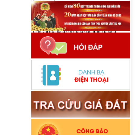
Tháo gỡ khó khăn, hỗ trợ doanh nghiệp tiếp
cận nguồn vốn tín dụng ngân hàng
(08/08/2026)
Chủ tịch Quốc hội Trần Thanh Mẫn: Khẳng
định vai trò nòng cốt trong đấu tranh phòng,
chống tham
(08/08/2026)