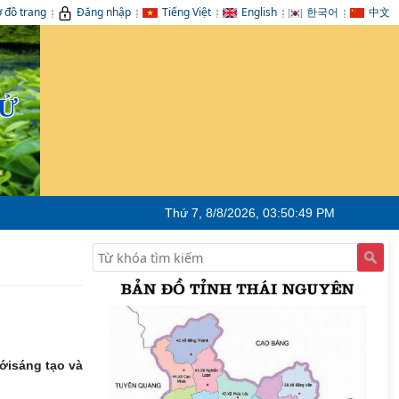
 đồ trang
Đăng nhập
Tiếng Việt
English
한국어
中文
TỬ
Thứ 7, 8/8/2026, 03:50:51 PM
ớisáng tạo và