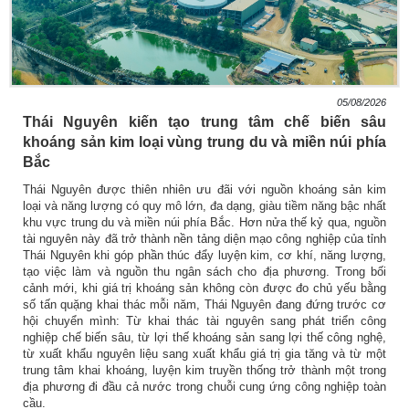
05/08/2026
Thái Nguyên kiến tạo trung tâm chế biến sâu
khoáng sản kim loại vùng trung du và miền núi phía
Bắc
Thái Nguyên được thiên nhiên ưu đãi với nguồn khoáng sản kim
loại và năng lượng có quy mô lớn, đa dạng, giàu tiềm năng bậc nhất
khu vực trung du và miền núi phía Bắc. Hơn nửa thế kỷ qua, nguồn
tài nguyên này đã trở thành nền tảng diện mạo công nghiệp của tỉnh
Thái Nguyên khi góp phần thúc đẩy luyện kim, cơ khí, năng lượng,
tạo việc làm và nguồn thu ngân sách cho địa phương. Trong bối
cảnh mới, khi giá trị khoáng sản không còn được đo chủ yếu bằng
số tấn quặng khai thác mỗi năm, Thái Nguyên đang đứng trước cơ
hội chuyển mình: Từ khai thác tài nguyên sang phát triển công
nghiệp chế biến sâu, từ lợi thế khoáng sản sang lợi thế công nghệ,
từ xuất khẩu nguyên liệu sang xuất khẩu giá trị gia tăng và từ một
trung tâm khai khoáng, luyện kim truyền thống trở thành một trong
địa phương đi đầu cả nước trong chuỗi cung ứng công nghiệp toàn
cầu.