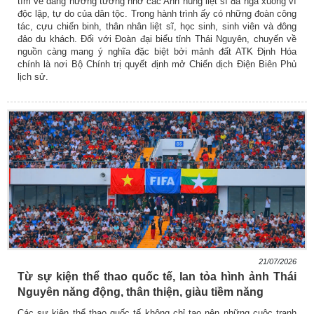
tìm về dâng hương tưởng nhớ các Anh hùng liệt sĩ đã ngã xuống vì
độc lập, tự do của dân tộc. Trong hành trình ấy có những đoàn công
tác, cựu chiến binh, thân nhân liệt sĩ, học sinh, sinh viên và đông
đảo du khách. Đối với Đoàn đại biểu tỉnh Thái Nguyên, chuyến về
nguồn càng mang ý nghĩa đặc biệt bởi mảnh đất ATK Định Hóa
chính là nơi Bộ Chính trị quyết định mở Chiến dịch Điện Biên Phủ
lịch sử.
21/07/2026
Từ sự kiện thể thao quốc tế, lan tỏa hình ảnh Thái
Nguyên năng động, thân thiện, giàu tiềm năng
Các sự kiện thể thao quốc tế không chỉ tạo nên những cuộc tranh