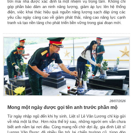
trời mái nhà được xác định là một nhiệm vụ trọng tâm. Không chỉ
góp phần bảo đảm an ninh năng lượng, giảm áp lực lên hệ thống
điện, việc khai thác hiệu quả nguồn năng lượng sạch đáp ứng các
yêu cầu ngày càng cao về giảm phát thải, nâng cao năng lực cạnh
tranh và tạo nền tảng cho phát triển bền vững trong giai đoạn mới.
28/07/2026
Mong một ngày được gọi tên anh trước phần mộ
Từ ngày nhập ngũ đến khi hy sinh, Liệt sĩ Lê Văn Lương chỉ kịp gửi
về nhà một lá thư. Hơn nửa thế kỷ sau, những người em vẫn chưa
biết anh nằm lại nơi đâu. Cùng mang nỗi chờ đợi ấy, gia đình Liệt sĩ
Lương Văn Được đã nhiều lần trở lại chiến trường cũ, từng đón