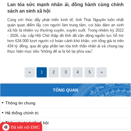
Lan tỏa sức mạnh nhân ái, đồng hành cùng chính
sách an sinh xã hội
Cùng với thúc đẩy phát triển kinh tế, tỉnh Thái Nguyên luôn nhất
quán quan điểm lấy con người làm trung tâm, coi bảo đảm an sinh
xã hội là nhiệm vụ thường xuyên, xuyên suốt. Trong nhiệm kỳ 2022
- 2026, các cấp Hội Chữ thập đỏ tỉnh đã vận động nguồn lực hỗ trợ
hơn 634.000 lượt người có hoàn cảnh khó khăn, với tổng giá trị trên
434 tỷ đồng, qua đó góp phần lan tỏa tinh thần nhân ái và chung tay
thực hiện mục tiêu “không để ai bị bỏ lại phía sau”.
«
1
2
3
4
5
»
TỔNG QUAN
Thông tin chung
Hệ thống chính trị
Thông tin kinh tế xã hội
Đã kết nối EMC