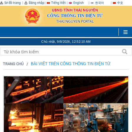
Sơ đồ trang
Đăng nhập
Tiếng Việt
English
한국어
中文
UBND TỈNH THÁI NGUYÊN
CỔNG THÔNG TIN ĐIỆN TỬ
THAI NGUYEN PORTAL
Chủ nhật, 9/8/2026, 12:52:13 AM
TRANG CHỦ
BÀI VIẾT TRÊN CỔNG THÔNG TIN ĐIỆN TỬ