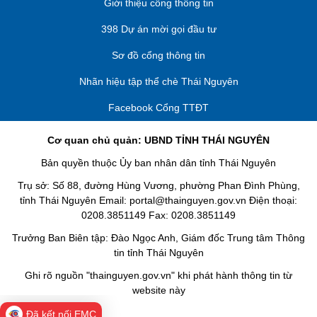
Giới thiệu cổng thông tin
398 Dự án mời gọi đầu tư
Sơ đồ cổng thông tin
Nhãn hiệu tập thể chè Thái Nguyên
Facebook Cổng TTĐT
Cơ quan chủ quản: UBND TỈNH THÁI NGUYÊN
Bản quyền thuộc Ủy ban nhân dân tỉnh Thái Nguyên
Trụ sở: Số 88, đường Hùng Vương, phường Phan Đình Phùng,
tỉnh Thái Nguyên Email: portal@thainguyen.gov.vn Điện thoại:
0208.3851149 Fax: 0208.3851149
Trưởng Ban Biên tập: Đào Ngọc Anh, Giám đốc Trung tâm Thông
tin tỉnh Thái Nguyên
Ghi rõ nguồn "thainguyen.gov.vn" khi phát hành thông tin từ
website này
Đã kết nối EMC