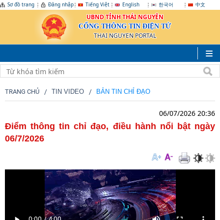
Sơ đồ trang
Đăng nhập
Tiếng Việt
English
한국어
中文
UBND TỈNH THÁI NGUYÊN
CỔNG THÔNG TIN ĐIỆN TỬ
THAI NGUYEN PORTAL
TRANG CHỦ
TIN VIDEO
BẢN TIN CHỈ ĐẠO
06/07/2026 20:36
Điểm thông tin chỉ đạo, điều hành nổi bật ngày
06/7/2026