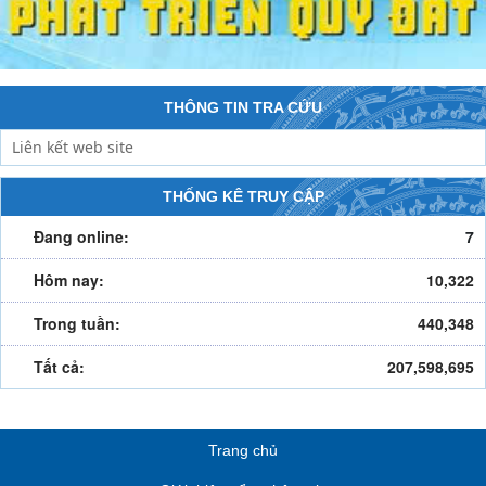
THÔNG TIN TRA CỨU
THỐNG KÊ TRUY CẬP
Đang online:
7
Hôm nay:
10,322
Trong tuần:
440,348
Tất cả:
207,598,695
Trang chủ