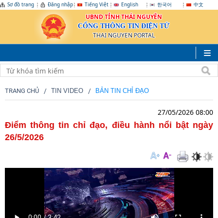
Sơ đồ trang
Đăng nhập
Tiếng Việt
English
한국어
中文
UBND TỈNH THÁI NGUYÊN
CỔNG THÔNG TIN ĐIỆN TỬ
THAI NGUYEN PORTAL
TRANG CHỦ
TIN VIDEO
BẢN TIN CHỈ ĐẠO
27/05/2026 08:00
Điểm thông tin chỉ đạo, điều hành nổi bật ngày
26/5/2026