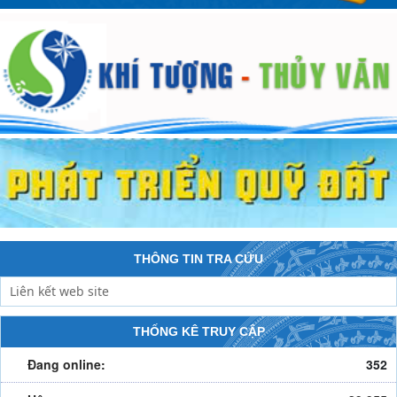
THÔNG TIN TRA CỨU
THỐNG KÊ TRUY CẬP
Đang online:
352