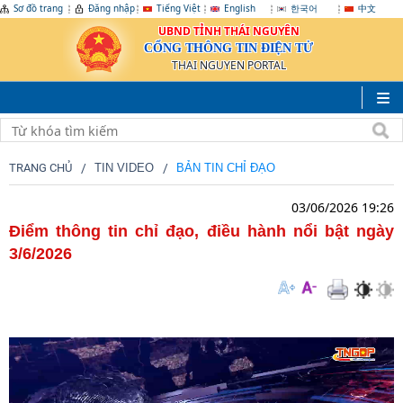
Sơ đồ trang
Đăng nhập
Tiếng Việt
English
한국어
中文
UBND TỈNH THÁI NGUYÊN
CỔNG THÔNG TIN ĐIỆN TỬ
THAI NGUYEN PORTAL
TRANG CHỦ
TIN VIDEO
BẢN TIN CHỈ ĐẠO
03/06/2026 19:26
Điểm thông tin chỉ đạo, điều hành nổi bật ngày
3/6/2026