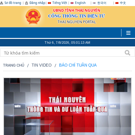
Sơ đồ trang
Đăng nhập
Tiếng Việt
English
한국어
中文
UBND TỈNH THÁI NGUYÊN
CỔNG THÔNG TIN ĐIỆN TỬ
THAI NGUYEN PORTAL
Thứ 6, 7/8/2026, 05:01:16 AM
TRANG CHỦ
TIN VIDEO
BÁO CHÍ TUẦN QUA