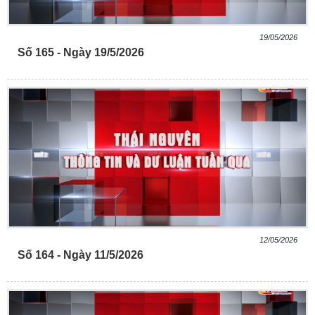
19/05/2026
Số 165 - Ngày 19/5/2026
12/05/2026
Số 164 - Ngày 11/5/2026