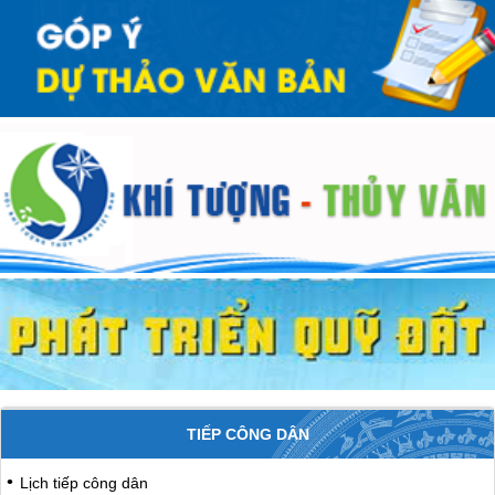
TIẾP CÔNG DÂN
Lịch tiếp công dân