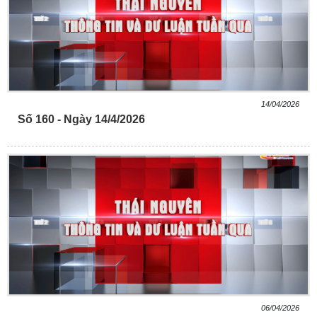
14/04/2026
Số 160 - Ngày 14/4/2026
06/04/2026