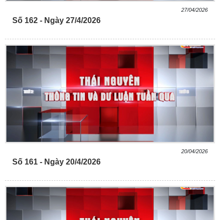
27/04/2026
Số 162 - Ngày 27/4/2026
20/04/2026
Số 161 - Ngày 20/4/2026