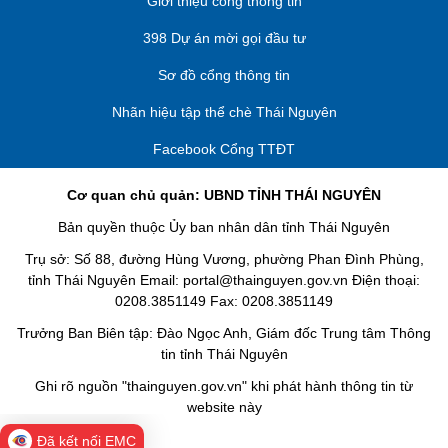
Giới thiệu cổng thông tin
398 Dự án mời gọi đầu tư
Sơ đồ cổng thông tin
Nhãn hiệu tập thể chè Thái Nguyên
Facebook Cổng TTĐT
Cơ quan chủ quản: UBND TỈNH THÁI NGUYÊN
Bản quyền thuộc Ủy ban nhân dân tỉnh Thái Nguyên
Trụ sở: Số 88, đường Hùng Vương, phường Phan Đình Phùng,
tỉnh Thái Nguyên Email: portal@thainguyen.gov.vn Điện thoại:
0208.3851149 Fax: 0208.3851149
Trưởng Ban Biên tập: Đào Ngọc Anh, Giám đốc Trung tâm Thông
tin tỉnh Thái Nguyên
Ghi rõ nguồn "thainguyen.gov.vn" khi phát hành thông tin từ
website này
Đã kết nối EMC