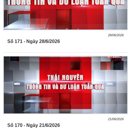
28/06/2026
Số 171 - Ngày 28/6/2026
21/06/2026
Số 170 - Ngày 21/6/2026