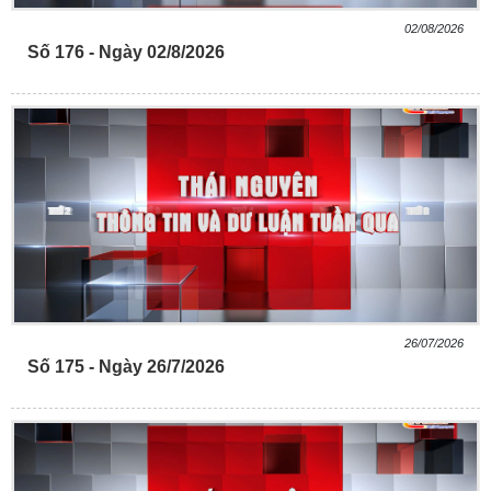
02/08/2026
Số 176 - Ngày 02/8/2026
26/07/2026
Số 175 - Ngày 26/7/2026