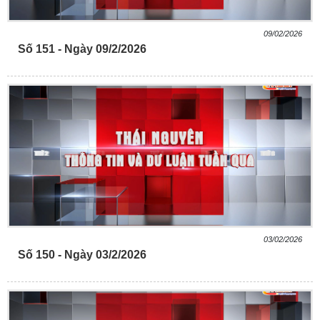
09/02/2026
Số 151 - Ngày 09/2/2026
03/02/2026
Số 150 - Ngày 03/2/2026