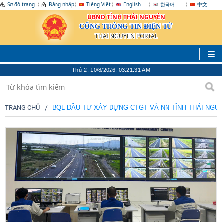
Sơ đồ trang
Đăng nhập
Tiếng Việt
English
한국어
中文
UBND TỈNH THÁI NGUYÊN
CỔNG THÔNG TIN ĐIỆN TỬ
THAI NGUYEN PORTAL
Thứ 2, 10/8/2026, 03:21:33 AM
TRANG CHỦ
BQL ĐẦU TƯ XÂY DỰNG CTGT VÀ NN TỈNH THÁI NGU