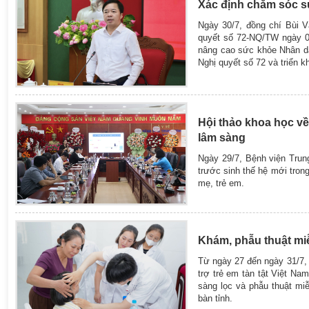
Xác định chăm sóc s
Ngày 30/7, đồng chí Bùi 
quyết số 72-NQ/TW ngày 09
nâng cao sức khỏe Nhân dân
Nghị quyết số 72 và triển kh
Hội thảo khoa học về
lâm sàng
Ngày 29/7, Bệnh viện Trun
trước sinh thế hệ mới tron
mẹ, trẻ em.
Khám, phẫu thuật miễ
Từ ngày 27 đến ngày 31/7, 
trợ trẻ em tàn tật Việt N
sàng lọc và phẫu thuật miễ
bàn tỉnh.