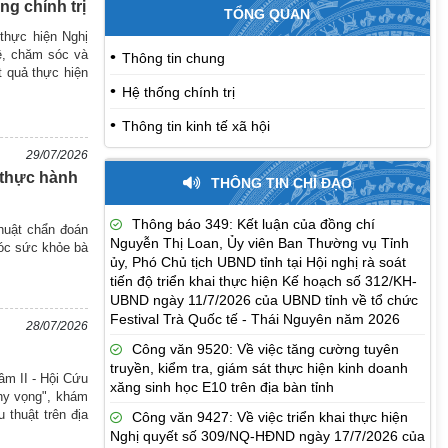
g chính trị
TỔNG QUAN
thực hiện Nghị
ệ, chăm sóc và
Thông tin chung
t quả thực hiện
Hệ thống chính trị
Thông tin kinh tế xã hội
29/07/2026
 thực hành
THÔNG TIN CHỈ ĐẠO
Thông báo 349: Kết luận của đồng chí
huật chẩn đoán
Nguyễn Thị Loan, Ủy viên Ban Thường vụ Tỉnh
sóc sức khỏe bà
ủy, Phó Chủ tịch UBND tỉnh tại Hội nghị rà soát
tiến độ triển khai thực hiện Kế hoạch số 312/KH-
UBND ngày 11/7/2026 của UBND tỉnh về tổ chức
Festival Trà Quốc tế - Thái Nguyên năm 2026
28/07/2026
Công văn 9520: Về việc tăng cường tuyên
truyền, kiểm tra, giám sát thực hiện kinh doanh
âm II - Hội Cứu
xăng sinh học E10 trên địa bàn tỉnh
 hy vọng", khám
 thuật trên địa
Công văn 9427: Về việc triển khai thực hiện
Nghị quyết số 309/NQ-HĐND ngày 17/7/2026 của