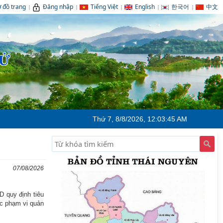
 đồ trang
Đăng nhập
Tiếng Việt
English
한국어
中文
TỬ
Thứ 7, 8/8/2026, 12:03:46 AM
07/08/2026
 quy định tiêu
ộc phạm vi quản