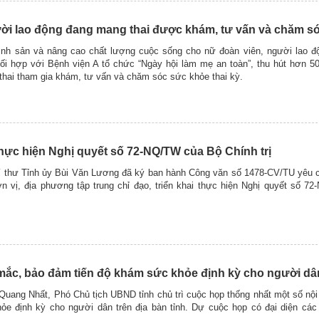
ười lao động đang mang thai được khám, tư vấn và chăm s
nh sản và nâng cao chất lượng cuộc sống cho nữ đoàn viên, người lao độ
hối hợp với Bệnh viện A tổ chức “Ngày hội làm mẹ an toàn”, thu hút hơn 5
thai tham gia khám, tư vấn và chăm sóc sức khỏe thai kỳ.
 thực hiện Nghị quyết số 72-NQ/TW của Bộ Chính trị
í thư Tỉnh ủy Bùi Văn Lương đã ký ban hành Công văn số 1478-CV/TU yêu c
n vị, địa phương tập trung chỉ đạo, triển khai thực hiện Nghị quyết số 
ắc, bảo đảm tiến độ khám sức khỏe định kỳ cho người dâ
Quang Nhất, Phó Chủ tịch UBND tỉnh chủ trì cuộc họp thống nhất một số nội 
e định kỳ cho người dân trên địa bàn tỉnh. Dự cuộc họp có đại diện các 