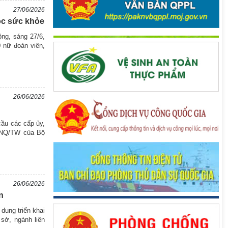
27/06/2026
óc sức khỏe
ng, sáng 27/6,
0 nữ đoàn viên,
26/06/2026
ầu các cấp ủy,
72-NQ/TW của Bộ
26/06/2026
n
dung triển khai
sở, ngành liên