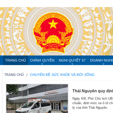
TRANG CHỦ
CHÍNH QUYỀN
NGHỊ QUYẾT 57
DOANH NGHI
TRANG CHỦ
CHUYÊN ĐỀ SỨC KHỎE VÀ ĐỜI SỐNG
Thái Nguyên quy địn
Ngày 6/8, Phó Chủ tịch U
chuẩn, định mức xe ô tô ch
lý của tỉnh Thái Nguyên.