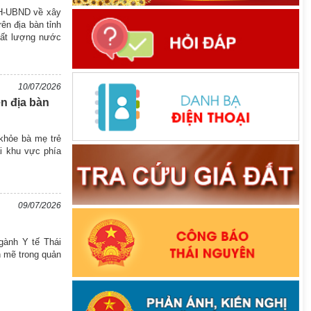
KH-UBND về xây
ên địa bàn tỉnh
hất lượng nước
10/07/2026
n địa bàn
 khỏe bà mẹ trẻ
ại khu vực phía
09/07/2026
gành Y tế Thái
h mẽ trong quản