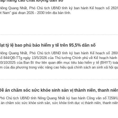
háp nâng cao chất lượng dân số
 Nông Quang Nhất, Phó Chủ tịch UBND tỉnh ký ban hành Kế hoạch số 28
t Nam” giai đoạn 2026 - 2030 trên địa bàn tỉnh.
t tỷ lệ bao phủ bảo hiểm y tế trên 95,5% dân số
 Nông Quang Nhất, Phó Chủ tịch UBND tỉnh ký ban hành Kế hoạch số 280
 số 844/QĐ-TTg ngày 13/5/2026 của Thủ tướng Chính phủ về Kế hoạch hành 
3/10/2025 của Ban Bí thư liên quan đến mục tiêu bảo hiểm y tế (BHYT) toàn
âm của địa phương trong việc nâng cao hiệu quả chính sách an sinh xã hội qu
 Đề án chăm sóc sức khỏe sinh sản vị thành niên, thanh niê
 Phó Chủ tịch UBND tỉnh Nông Quang Nhất ký ban hành Công văn số 725
ề án chăm sóc sức khỏe sinh sản, sức khỏe tình dục vị thành niên, thanh niê