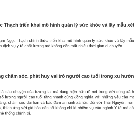
Thạch triển khai mô hình quản lý sức khỏe và lấy mẫu xét
ạm Ngọc Thạch chính thức triển khai mô hình quản lý sức khỏe và lấy mẫu
ận dịch vụ y tế chất lượng mà không cần mất nhiều thời gian di chuyển.
 chăm sóc, phát huy vai trò người cao tuổi trong xu hướn
là câu chuyện của tương lai mà đang hiện hữu rõ nét trong đời sống xã hộ
số lượng người cao tuổi tăng nhanh cũng đồng nghĩa với những yêu cầu m
ng, chăm sóc dài hạn và bảo đảm an sinh xã hội. Đối với Thái Nguyên, nơi
 thích ứng với già hóa dân số không chỉ là nhiệm vụ của ngành Y tế mà cò
hệ thống chính trị.