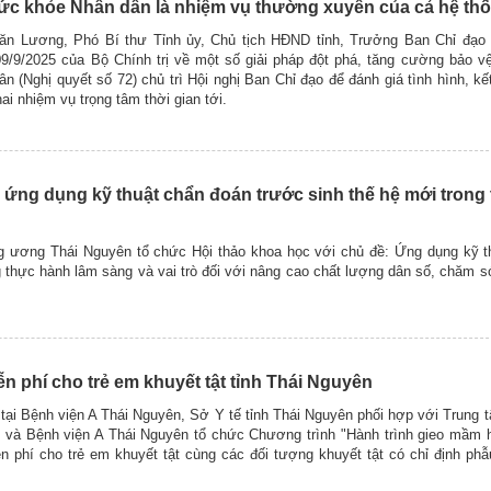
ức khỏe Nhân dân là nhiệm vụ thường xuyên của cả hệ thốn
Văn Lương, Phó Bí thư Tỉnh ủy, Chủ tịch HĐND tỉnh, Trưởng Ban Chỉ đạo 
/9/2025 của Bộ Chính trị về một số giải pháp đột phá, tăng cường bảo v
 (Nghị quyết số 72) chủ trì Hội nghị Ban Chỉ đạo để đánh giá tình hình, kế
ai nhiệm vụ trọng tâm thời gian tới.
 ứng dụng kỹ thuật chẩn đoán trước sinh thế hệ mới trong
g ương Thái Nguyên tổ chức Hội thảo khoa học với chủ đề: Ứng dụng kỹ t
g thực hành lâm sàng và vai trò đối với nâng cao chất lượng dân số, chăm 
n phí cho trẻ em khuyết tật tỉnh Thái Nguyên
tại Bệnh viện A Thái Nguyên, Sở Y tế tỉnh Thái Nguyên phối hợp với Trung t
am và Bệnh viện A Thái Nguyên tổ chức Chương trình "Hành trình gieo mầm
n phí cho trẻ em khuyết tật cùng các đối tượng khuyết tật có chỉ định phẫu