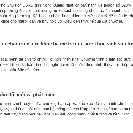
 Phó Chủ tịch UBND tỉnh Nông Quang Nhất ký ban hành Kế hoạch số 320/
ịa phương đối với chất lượng nước sạch sử dụng cho mục đích sinh hoạt tr
huật địa phương). Kế hoạch nhằm hoàn thiện cơ sở pháp lý để quản lý c
 khỏe cho người dân và phù hợp với điều kiện thực tế của địa phương.
ình chăm sóc sức khỏe bà mẹ trẻ em, sức khỏe sinh sản trê
soát bệnh tật tỉnh tổ chức Hội nghị triển khai Chương trình chăm sóc sức
2026 trên địa bàn tỉnh. Hội nghị được tổ chức theo hình thức trực tiếp t
vực phía Bắc của tỉnh.
ên đổi mới và phát triển
 hình chính quyền địa phương hai cấp và sắp xếp đơn vị hành chính, n
hoạt động thông suốt của toàn hệ thống mà còn từng bước chuyển mình mạn
ục tiêu xây dựng một nền y tế hiện đại, công bằng, chất lượng và bền vững.