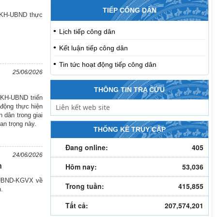
TIẾP CÔNG DÂN
2/KH-UBND thực
Lịch tiếp công dân
Kết luận tiếp công dân
Tin tức hoạt động tiếp công dân
25/06/2026
THÔNG TIN TRA CỨU
/KH-UBND triển
động thực hiện
 dân trong giai
an trọng này.
THỐNG KÊ TRUY CẬP
Đang online:
405
24/06/2026
Hôm nay:
53,036
n
9/UBND-KGVX về
Trong tuần:
415,855
n.
Tất cả:
207,574,201