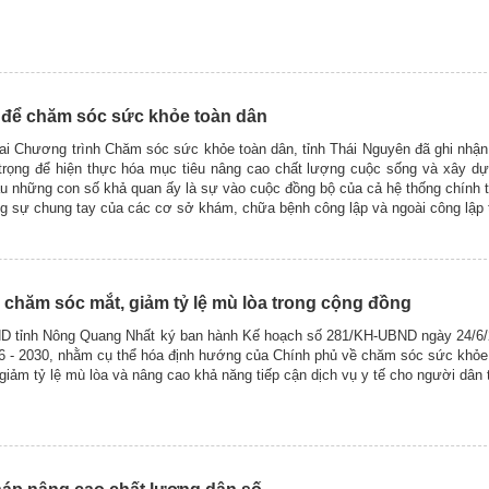
để chăm sóc sức khỏe toàn dân
hai Chương trình Chăm sóc sức khỏe toàn dân, tỉnh Thái Nguyên đã ghi nhậ
n trọng để hiện thực hóa mục tiêu nâng cao chất lượng cuộc sống và xây d
 những con số khả quan ấy là sự vào cuộc đồng bộ của cả hệ thống chính t
 sự chung tay của các cơ sở khám, chữa bệnh công lập và ngoài công lập t
chăm sóc mắt, giảm tỷ lệ mù lòa trong cộng đồng
ND tỉnh Nông Quang Nhất ký ban hành Kế hoạch số 281/KH-UBND ngày 24/6/
26 - 2030, nhằm cụ thể hóa định hướng của Chính phủ về chăm sóc sức khỏe
 giảm tỷ lệ mù lòa và nâng cao khả năng tiếp cận dịch vụ y tế cho người dân t