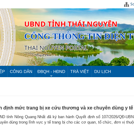
Sơ
UBND TỈNH THÁI NGUYÊN
CỔNG THÔNG TIN ĐIỆN 
THAI NGUYEN PORTAL
ỆP
CÔNG DÂN
ĐBQH - HĐND
TRÀ VIỆT
DU LỊCH
h định mức trang bị xe cứu thương và xe chuyên dùng y tế
BND tỉnh Nông Quang Nhất đã ký ban hành Quyết định số 107/2026/QĐ-UBND
uyên dùng trong lĩnh vực y tế trang bị cho các cơ quan, tổ chức, đơn vị thu