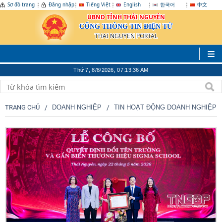
Sơ đồ trang
Đăng nhập
Tiếng Việt
English
한국어
中文
UBND TỈNH THÁI NGUYÊN
CỔNG THÔNG TIN ĐIỆN TỬ
THAI NGUYEN PORTAL
Thứ 7, 8/8/2026, 07:13:38 AM
TRANG CHỦ
DOANH NGHIỆP
TIN HOẠT ĐỘNG DOANH NGHIỆP