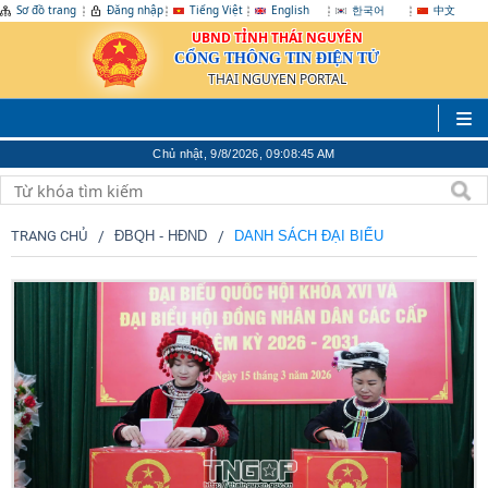
Sơ đồ trang
Đăng nhập
Tiếng Việt
English
한국어
中文
UBND TỈNH THÁI NGUYÊN
CỔNG THÔNG TIN ĐIỆN TỬ
THAI NGUYEN PORTAL
Chủ nhật, 9/8/2026, 09:08:46 AM
TRANG CHỦ
ĐBQH - HĐND
DANH SÁCH ĐẠI BIỂU