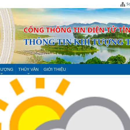
Sơ
CỔNG THÔNG TIN ĐIỆN TỬ TỈ
THÔNG TIN KHÍ TƯỢNG 
 TƯỢNG
THỦY VĂN
GIỚI THIỆU