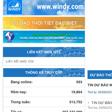
LIÊN KẾT WEB SITE
THỐNG KÊ TRUY CẬP
DỰ BÁO THỜ
Đang online:
553
TIN DỰ BÁO 
Hôm nay:
19,864
Thứ tư, 05/08/202
Trong tuần:
313,752
TIN DỰ BÁO
Thứ ba, 04/08/20
Tất cả:
207,472,099