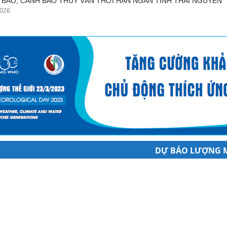
 BÁO, CẢNH BÁO THỦY VĂN THỜI HẠN NGẮN TỈNH THÁI NGUYÊN
2026
DỰ BÁO LƯỢNG 