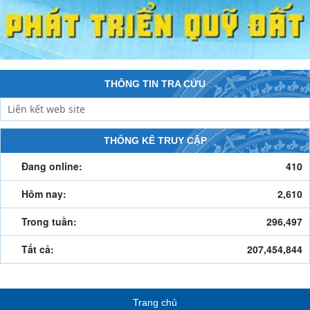
THÔNG TIN TRA CỨU
THỐNG KÊ TRUY CẬP
Đang online:
410
Hôm nay:
2,610
Trong tuần:
296,497
Tất cả:
207,454,844
Trang chủ