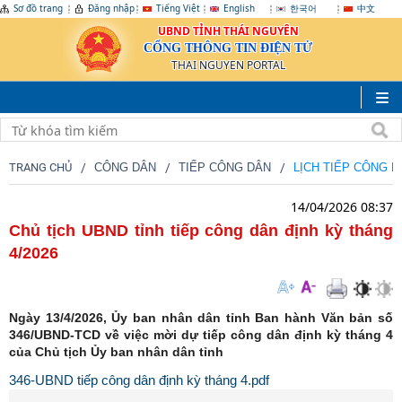
Sơ đồ trang
Đăng nhập
Tiếng Việt
English
한국어
中文
UBND TỈNH THÁI NGUYÊN
CỔNG THÔNG TIN ĐIỆN TỬ
THAI NGUYEN PORTAL
TRANG CHỦ
CÔNG DÂN
TIẾP CÔNG DÂN
LỊCH TIẾP CÔNG D
14/04/2026 08:37
Chủ tịch UBND tỉnh tiếp công dân định kỳ tháng
4/2026
Ngày 13/4/2026, Ủy ban nhân dân tỉnh Ban hành Văn bản số
346/UBND-TCD về việc mời dự tiếp công dân định kỳ tháng 4
của Chủ tịch Ủy ban nhân dân tỉnh
346-UBND tiếp công dân định kỳ tháng 4.pdf