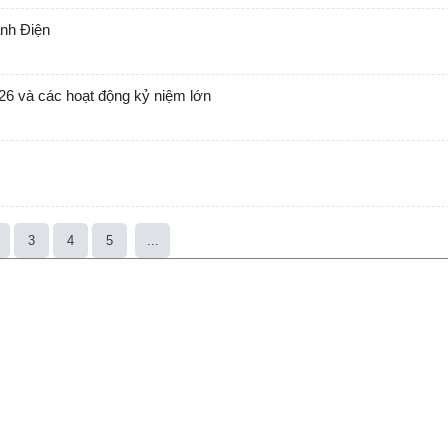
ành Điện
026 và các hoạt động kỷ niệm lớn
3
4
5
...