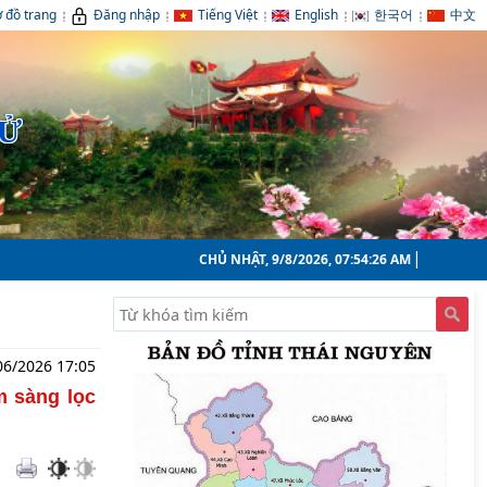
 đồ trang
Đăng nhập
Tiếng Việt
English
한국어
中文
TỬ
CHỦ NHẬT, 9/8/2026, 07:54:27 AM
06/2026 17:05
m sàng lọc