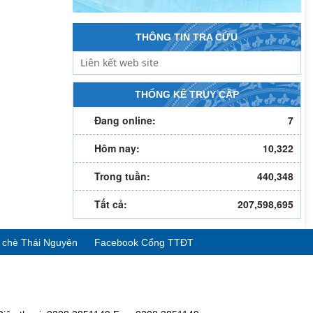
THÔNG TIN TRA CỨU
THỐNG KÊ TRUY CẬP
Đang online:
7
Hôm nay:
10,322
Trong tuần:
440,348
Tất cả:
207,598,695
ể chè Thái Nguyên
Facebook Cổng TTĐT