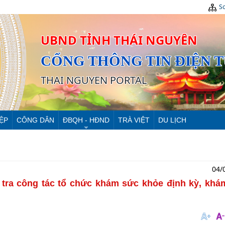
Sơ
UBND TỈNH THÁI NGUYÊN
CỔNG THÔNG TIN ĐIỆN 
THAI NGUYEN PORTAL
ỆP
CÔNG DÂN
ĐBQH - HĐND
TRÀ VIỆT
DU LỊCH
04/
tra công tác tổ chức khám sức khỏe định kỳ, khá