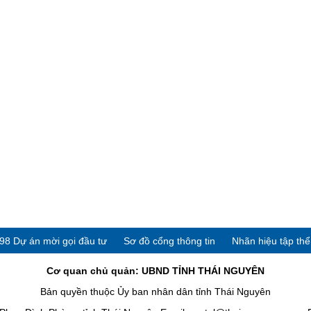
98 Dự án mời gọi đầu tư
Sơ đồ cổng thông tin
Nhãn hiệu tập th
Cơ quan chủ quản: UBND TỈNH THÁI NGUYÊN
Bản quyền thuộc Ủy ban nhân dân tỉnh Thái Nguyên