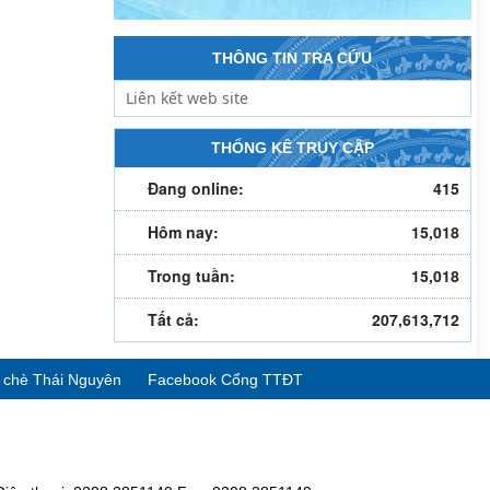
THÔNG TIN TRA CỨU
THỐNG KÊ TRUY CẬP
Đang online:
415
Hôm nay:
15,018
Trong tuần:
15,018
Tất cả:
207,613,712
ể chè Thái Nguyên
Facebook Cổng TTĐT