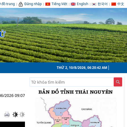
 đồ trang
Đăng nhập
Tiếng Việt
English
한국어
中文
TỬ
THỨ 2, 10/8/2026, 06:20:43 AM
06/2026 09:07