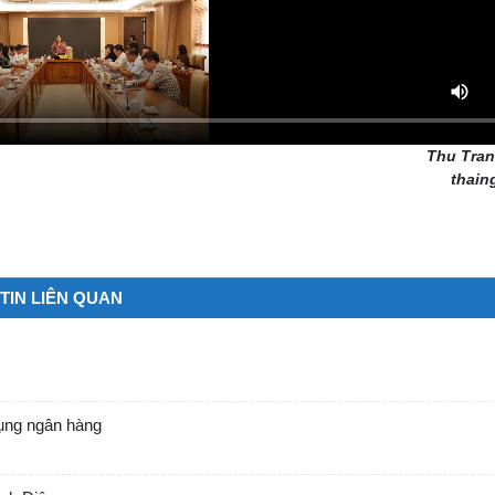
Thu Tran
thain
TIN LIÊN QUAN
dụng ngân hàng