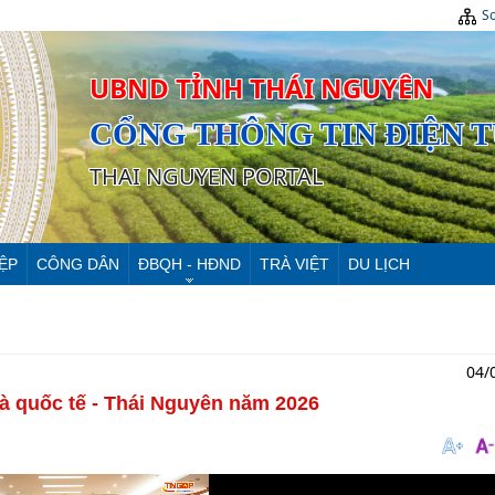
Sơ
UBND TỈNH THÁI NGUYÊN
CỔNG THÔNG TIN ĐIỆN 
THAI NGUYEN PORTAL
ỆP
CÔNG DÂN
ĐBQH - HĐND
TRÀ VIỆT
DU LỊCH
04/
rà quốc tế - Thái Nguyên năm 2026