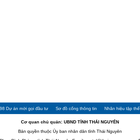
98 Dự án mời gọi đầu tư
Sơ đồ cổng thông tin
Nhãn hiệu tập th
Cơ quan chủ quản: UBND TỈNH THÁI NGUYÊN
Bản quyền thuộc Ủy ban nhân dân tỉnh Thái Nguyên