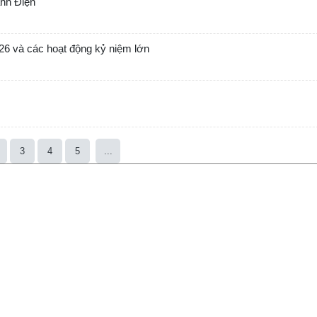
ành Điện
026 và các hoạt động kỷ niệm lớn
3
4
5
...