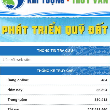
THÔNG TIN TRA CỨU
THỐNG KÊ TRUY CẬP
Đang online:
484
Hôm nay:
36,324
Trong tuần:
330,213
Tất cả:
207,488,560