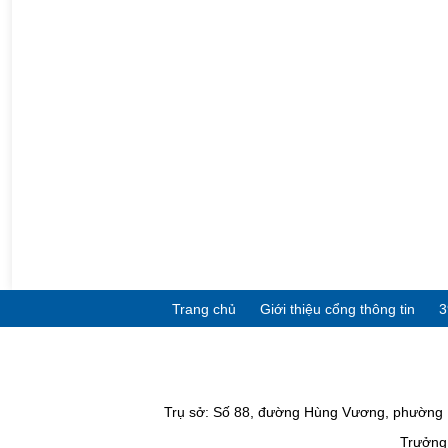
Trang chủ
Giới thiệu cổng thông tin
3
Trụ sở: Số 88, đường Hùng Vương, phường P
Trưởng 