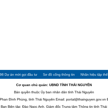
98 Dự án mời gọi đầu tư
Sơ đồ cổng thông tin
Nhãn hiệu tập th
Cơ quan chủ quản: UBND TỈNH THÁI NGUYÊN
Bản quyền thuộc Ủy ban nhân dân tỉnh Thái Nguyên
han Đình Phùng, tỉnh Thái Nguyên Email: portal@thainguyen.gov.vn 
Ban Biên tập: Đào Ngọc Anh, Giám đốc Trung tâm Thông tin tỉnh Thá