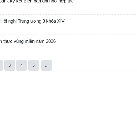
bank ký kết Biên bản ghi nhớ hợp tác
ận Hội nghị Trung ương 3 khóa XIV
ẩm thực vùng miền năm 2026
3
4
5
...