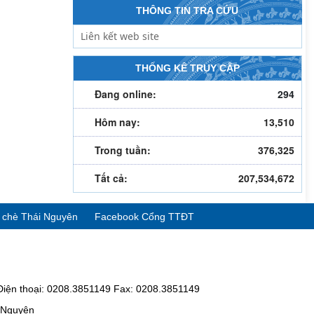
THÔNG TIN TRA CỨU
THỐNG KÊ TRUY CẬP
Đang online:
294
Hôm nay:
13,510
Trong tuần:
376,325
Tất cả:
207,534,672
ể chè Thái Nguyên
Facebook Cổng TTĐT
Điện thoại: 0208.3851149 Fax: 0208.3851149
i Nguyên