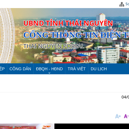
Sơ
UBND TỈNH THÁI NGUYÊN
CỔNG THÔNG TIN ĐIỆN 
THAI NGUYEN PORTAL
ỆP
CÔNG DÂN
ĐBQH - HĐND
TRÀ VIỆT
DU LỊCH
04/