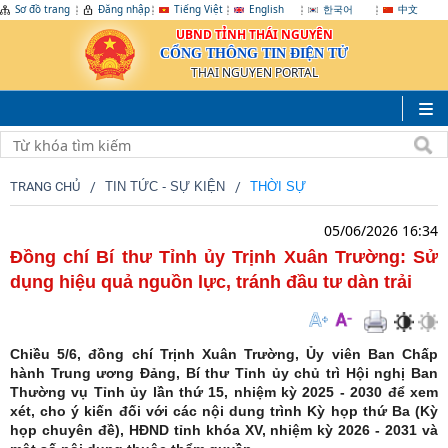
Sơ đồ trang
Đăng nhập
Tiếng Việt
English
한국어
中文
UBND TỈNH THÁI NGUYÊN
CỔNG THÔNG TIN ĐIỆN TỬ
THAI NGUYEN PORTAL
TRANG CHỦ
TIN TỨC - SỰ KIỆN
THỜI SỰ
05/06/2026 16:34
Đồng chí Bí thư Tỉnh ủy Trịnh Xuân Trường: Sử
dụng hiệu quả nguồn lực, tránh đầu tư dàn trải
Chiều 5/6, đồng chí Trịnh Xuân Trường, Ủy viên Ban Chấp
hành Trung ương Đảng, Bí thư Tỉnh ủy chủ trì Hội nghị Ban
Thường vụ Tỉnh ủy lần thứ 15, nhiệm kỳ 2025 - 2030 để xem
xét, cho ý kiến đối với các nội dung trình Kỳ họp thứ Ba (Kỳ
họp chuyên đề), HĐND tỉnh khóa XV, nhiệm kỳ 2026 - 2031 và