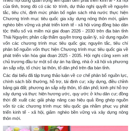
nhiều nội dung quan trọng liên quan đến phát triển kinh tế - xã hội
của tỉnh, trong đó có các tờ trình, dự thảo nghị quyết về nguyên
tắc, tiêu chí, định mức phân bổ ngân sách nhà nước thực hiện
Chương trình mục tiêu quốc gia xây dựng nông thôn mới, giảm
nghèo bền vững và phát triển kinh tế - xã hội vùng đồng bào dân
tộc thiểu số và miền núi giai đoạn 2026 - 2030 trên địa bàn tỉnh
Thái Nguyên; phân cấp thẩm quyền trong quản lý, sử dụng nguồn
vốn các chương trình mục tiêu quốc gia; nguyên tắc, tiêu chí
phân bổ nguồn vốn thực hiện Chương trình mục tiêu quốc gia về
phát triển văn hóa giai đoạn 2025 - 2035. Hội nghị cũng xem xét
chủ trương đầu tư một số dự án hạ tầng, nhà ở xã hội và phương
án sắp xếp, tổ chức lại thôn, tổ dân phố trên địa bàn tỉnh.
Các đại biểu đã tập trung thảo luận về cơ chế phân bổ nguồn lực,
chính sách bồi thường, hỗ trợ, tái định cư; xây dựng, điều chỉnh
bảng giá đất; phương án sắp xếp thôn, tổ dân phố; kinh phí hỗ trợ
xây dựng và thực hiện hương ước, quy ước ở khu dân cư; đồng
thời đề xuất các giải pháp nâng cao hiệu quả lồng ghép nguồn
vốn từ các chương trình mục tiêu quốc gia nhằm phục vụ phát
triển kinh tế - xã hội, giảm nghèo bền vững và xây dựng nông
thôn mới.