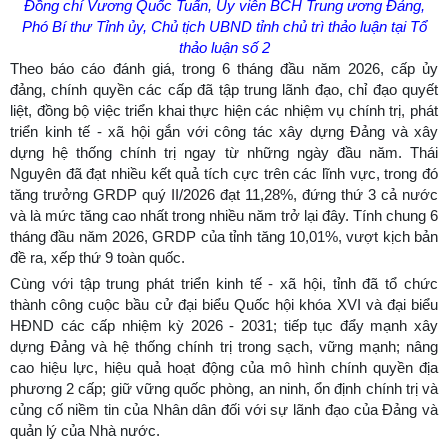
Đồng chí Vương Quốc Tuấn, Ủy viên BCH Trung ương Đảng,
Phó Bí thư Tỉnh ủy, Chủ tịch UBND tỉnh chủ trì thảo luận tại Tổ
thảo luận số 2
Theo báo cáo đánh giá, trong 6 tháng đầu năm 2026, cấp ủy
đảng, chính quyền các cấp đã tập trung lãnh đạo, chỉ đạo quyết
liệt, đồng bộ việc triển khai thực hiện các nhiệm vụ chính trị, phát
triển kinh tế - xã hội gắn với công tác xây dựng Đảng và xây
dựng hệ thống chính trị ngay từ những ngày đầu năm. Thái
Nguyên đã đạt nhiều kết quả tích cực trên các lĩnh vực, trong đó
tăng trưởng GRDP quý II/2026 đạt 11,28%, đứng thứ 3 cả nước
và là mức tăng cao nhất trong nhiều năm trở lại đây. Tính chung 6
tháng đầu năm 2026, GRDP của tỉnh tăng 10,01%, vượt kịch bản
đề ra, xếp thứ 9 toàn quốc.
Cùng với tập trung phát triển kinh tế - xã hội, tỉnh đã tổ chức
thành công cuộc bầu cử đại biểu Quốc hội khóa XVI và đại biểu
HĐND các cấp nhiệm kỳ 2026 - 2031; tiếp tục đẩy mạnh xây
dựng Đảng và hệ thống chính trị trong sạch, vững mạnh; nâng
cao hiệu lực, hiệu quả hoạt động của mô hình chính quyền địa
phương 2 cấp; giữ vững quốc phòng, an ninh, ổn định chính trị và
củng cố niềm tin của Nhân dân đối với sự lãnh đạo của Đảng và
quản lý của Nhà nước.