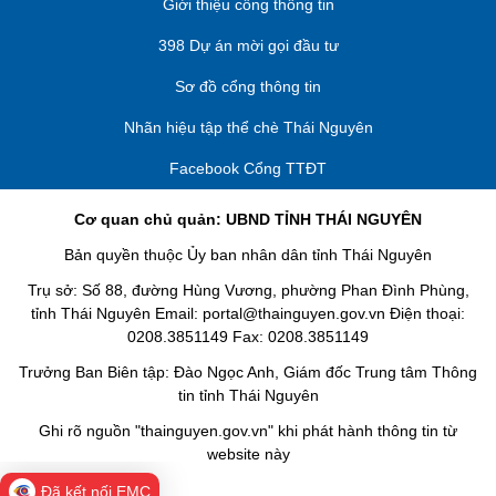
Giới thiệu cổng thông tin
398 Dự án mời gọi đầu tư
Sơ đồ cổng thông tin
Nhãn hiệu tập thể chè Thái Nguyên
Facebook Cổng TTĐT
Cơ quan chủ quản: UBND TỈNH THÁI NGUYÊN
Bản quyền thuộc Ủy ban nhân dân tỉnh Thái Nguyên
Trụ sở: Số 88, đường Hùng Vương, phường Phan Đình Phùng,
tỉnh Thái Nguyên Email: portal@thainguyen.gov.vn Điện thoại:
0208.3851149 Fax: 0208.3851149
Trưởng Ban Biên tập: Đào Ngọc Anh, Giám đốc Trung tâm Thông
tin tỉnh Thái Nguyên
Ghi rõ nguồn "thainguyen.gov.vn" khi phát hành thông tin từ
website này
Đã kết nối EMC