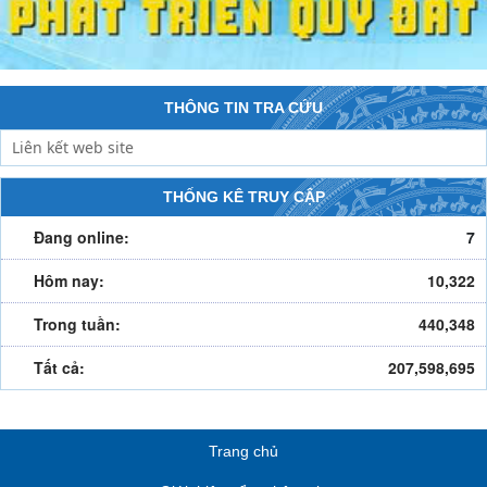
THÔNG TIN TRA CỨU
THỐNG KÊ TRUY CẬP
Đang online:
7
Hôm nay:
10,322
Trong tuần:
440,348
Tất cả:
207,598,695
Trang chủ