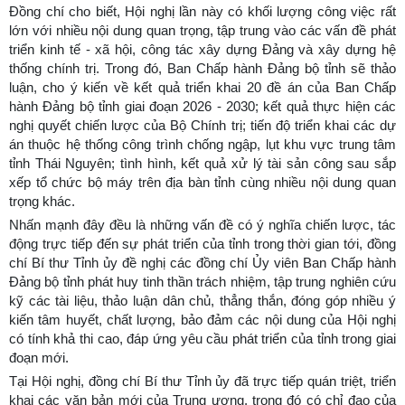
Đồng chí cho biết, Hội nghị lần này có khối lượng công việc rất
lớn với nhiều nội dung quan trọng, tập trung vào các vấn đề phát
triển kinh tế - xã hội, công tác xây dựng Đảng và xây dựng hệ
thống chính trị. Trong đó, Ban Chấp hành Đảng bộ tỉnh sẽ thảo
luận, cho ý kiến về kết quả triển khai 20 đề án của Ban Chấp
hành Đảng bộ tỉnh giai đoạn 2026 - 2030; kết quả thực hiện các
nghị quyết chiến lược của Bộ Chính trị; tiến độ triển khai các dự
án thuộc hệ thống công trình chống ngập, lụt khu vực trung tâm
tỉnh Thái Nguyên; tình hình, kết quả xử lý tài sản công sau sắp
xếp tổ chức bộ máy trên địa bàn tỉnh cùng nhiều nội dung quan
trọng khác.
Nhấn mạnh đây đều là những vấn đề có ý nghĩa chiến lược, tác
động trực tiếp đến sự phát triển của tỉnh trong thời gian tới, đồng
chí Bí thư Tỉnh ủy đề nghị các đồng chí Ủy viên Ban Chấp hành
Đảng bộ tỉnh phát huy tinh thần trách nhiệm, tập trung nghiên cứu
kỹ các tài liệu, thảo luận dân chủ, thẳng thắn, đóng góp nhiều ý
kiến tâm huyết, chất lượng, bảo đảm các nội dung của Hội nghị
có tính khả thi cao, đáp ứng yêu cầu phát triển của tỉnh trong giai
đoạn mới.
Tại Hội nghị, đồng chí Bí thư Tỉnh ủy đã trực tiếp quán triệt, triển
khai các văn bản mới của Trung ương, trong đó có chỉ đạo của