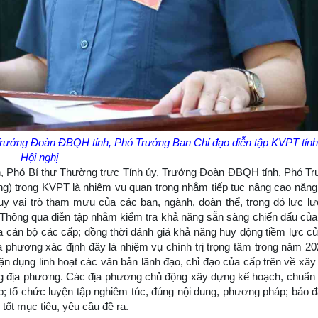
rưởng Đoàn ĐBQH tỉnh, Phó Trưởng Ban Chỉ đạo diễn tập KVPT tỉnh p
Hội nghị
nh, Phó Bí thư Thường trực Tỉnh ủy, Trưởng Đoàn ĐBQH tỉnh, Phó T
ng) trong KVPT là nhiệm vụ quan trọng nhằm tiếp tục nâng cao năng 
uy vai trò tham mưu của các ban, ngành, đoàn thể, trong đó lực l
. Thông qua diễn tập nhằm kiểm tra khả năng sẵn sàng chiến đấu của
 của cán bộ các cấp; đồng thời đánh giá khả năng huy động tiềm lực 
a phương xác định đây là nhiệm vụ chính trị trọng tâm trong năm 20
 vận dụng linh hoạt các văn bản lãnh đạo, chỉ đạo của cấp trên về xâ
ng địa phương. Các địa phương chủ động xây dựng kế hoạch, chuẩn 
tập; tổ chức luyện tập nghiêm túc, đúng nội dung, phương pháp; bảo 
 tốt mục tiêu, yêu cầu đề ra.