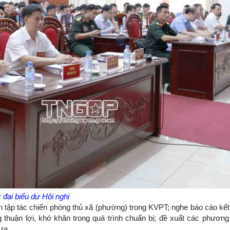
 đại biểu dự Hội nghị
iễn tập tác chiến phòng thủ xã (phường) trong KVPT; nghe báo cáo kế
 thuận lợi, khó khăn trong quá trình chuẩn bị; đề xuất các phương 
ra.