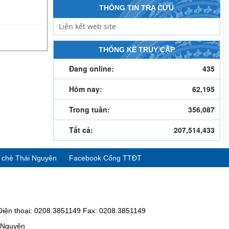
THÔNG TIN TRA CỨU
THỐNG KÊ TRUY CẬP
Đang online:
435
Hôm nay:
62,195
Trong tuần:
356,087
Tất cả:
207,514,433
ể chè Thái Nguyên
Facebook Cổng TTĐT
Điện thoại: 0208.3851149 Fax: 0208.3851149
i Nguyên