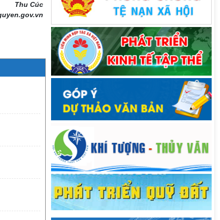
Thu Cúc
guyen.gov.vn