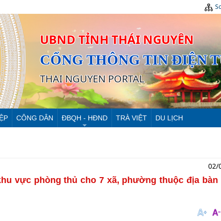
Sơ
UBND TỈNH THÁI NGUYÊN
CỔNG THÔNG TIN ĐIỆN 
THAI NGUYEN PORTAL
ỆP
CÔNG DÂN
ĐBQH - HĐND
TRÀ VIỆT
DU LỊCH
02/
g khu vực phòng thủ cho 7 xã, phường thuộc địa bàn