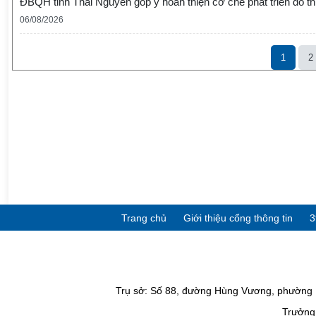
ĐBQH tỉnh Thái Nguyên góp ý hoàn thiện cơ chế phát triển đô thị
06/08/2026
1
2
Trang chủ
Giới thiệu cổng thông tin
3
Trụ sở: Số 88, đường Hùng Vương, phường P
Trưởng 