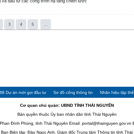
 và đầu tư các công trình hạ tầng chiến lược
3
4
5
...
98 Dự án mời gọi đầu tư
Sơ đồ cổng thông tin
Nhãn hiệu tập th
Cơ quan chủ quản: UBND TỈNH THÁI NGUYÊN
Bản quyền thuộc Ủy ban nhân dân tỉnh Thái Nguyên
han Đình Phùng, tỉnh Thái Nguyên Email: portal@thainguyen.gov.vn 
Ban Biên tập: Đào Ngọc Anh, Giám đốc Trung tâm Thông tin tỉnh Thá