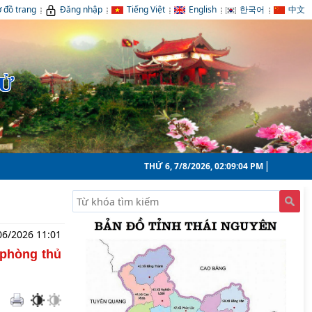
 đồ trang
Đăng nhập
Tiếng Việt
English
한국어
中文
TỬ
THỨ 6, 7/8/2026, 02:09:05 PM
06/2026 11:01
 phòng thủ