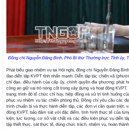
Đồng chí Nguyễn Đăng Bình, Phó Bí thư Thường trực Tỉnh ủy, T
Phát biểu giao nhiệm vụ tại Hội nghị, đồng chí Nguyễn Đăng Bì
đạo diễn tập KVPT tỉnh nhấn mạnh: Diễn tập tác chiến xã (phườ
chỉ đạo, điều hành của cấp ủy, chính quyền địa phương; phát h
công an giữ vai trò nòng cốt trong xây dựng và hoạt động KVPT
trang; trình độ tổ chức chỉ huy, hiệp đồng và xử trí tình huống
phục vụ nhiệm vụ tác chiến phòng thủ. Đồng chí yêu cầu các đị
trình chuẩn bị và thực hành diễn tập, các đơn vị cần quán triệt,
động KVPT, bảo đảm sát với đặc điểm, tình hình thực tế của từ
kiện, lực lượng, cơ sở vật chất và các điều kiện phục vụ diễn 
tập thiết thực, sát thực tế, đúng chức trách, nhiệm vụ, hoàn thành