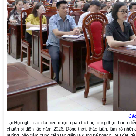
Các
Tại Hội nghị, các đại biểu được quán triệt nội dung thực hành d
chuẩn bị diễn tập năm 2026. Đồng thời, thảo luận, làm rõ những
huống, bảo đảm cuộc diễn tập diễn ra đúng kế hoạch, yêu cầu đề 