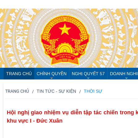
TRANG CHỦ
CHÍNH QUYỀN
NGHỊ QUYẾT 57
DOANH NGHI
TRANG CHỦ
TIN TỨC - SỰ KIỆN
THỜI SỰ
Hội nghị giao nhiệm vụ diễn tập tác chiến tron
khu vực I - Đức Xuân