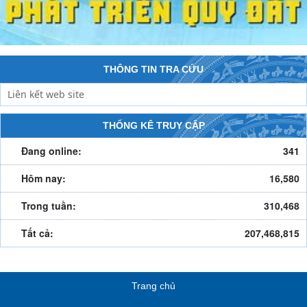
THÔNG TIN TRA CỨU
THỐNG KÊ TRUY CẬP
Đang online:
341
Hôm nay:
16,580
Trong tuần:
310,468
Tất cả:
207,468,815
Trang chủ