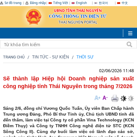
Sơ đồ trang
Đăng nhập
Tiếng Việt
English
한국어
中文
UBND TỈNH THÁI NGUYÊN
CỔNG THÔNG TIN ĐIỆN TỬ
THAI NGUYEN PORTAL
TRANG CHỦ
TIN TỨC - SỰ KIỆN
THỜI SỰ
02/06/2026 11:48
Sẽ thành lập Hiệp hội Doanh nghiệp sản xuất
công nghiệp tỉnh Thái Nguyên trong tháng 7/2026
Sáng 2/6, đồng chí Vương Quốc Tuấn, Ủy viên Ban Chấp hành
Trung ương Đảng, Phó Bí thư Tỉnh ủy, Chủ tịch UBND tỉnh đã
đến thăm, làm việc tại Công ty cổ phần Vina Technology (KCN
Điềm Thụy) và Công ty TNHH Công nghệ điện tử STC (KCN
Sông Công II). Cùng dự buổi làm việc có lãnh đạo các sở,