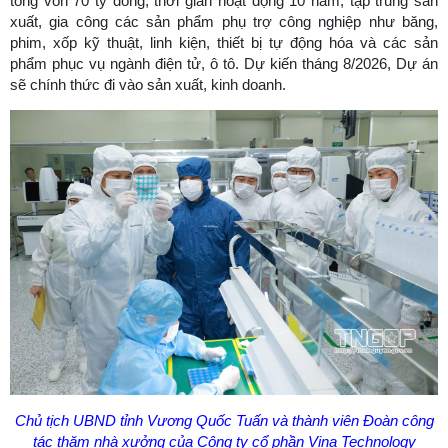
tổng vốn 70 tỷ đồng; thời gian hoạt động 10 năm; tập trung sản
xuất, gia công các sản phẩm phụ trợ công nghiệp như băng,
phim, xốp kỹ thuật, linh kiện, thiết bị tự động hóa và các sản
phẩm phục vụ ngành điện tử, ô tô. Dự kiến tháng 8/2026, Dự án
sẽ chính thức đi vào sản xuất, kinh doanh.
Chủ tịch UBND tỉnh Vương Quốc Tuấn và thành viên Đoàn công
tác thăm nhà xưởng của Công ty cổ phần Vina Technology