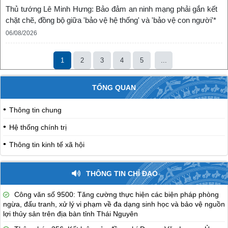
Thủ tướng Lê Minh Hưng: Bảo đảm an ninh mạng phải gắn kết
chặt chẽ, đồng bộ giữa 'bảo vệ hệ thống' và 'bảo vệ con người'*
06/08/2026
1
2
3
4
5
...
TỔNG QUAN
Thông tin chung
Hệ thống chính trị
Thông tin kinh tế xã hội
THÔNG TIN CHỈ ĐẠO
Công văn số 9500: Tăng cường thực hiện các biện pháp phòng
ngừa, đấu tranh, xử lý vi phạm về đa dạng sinh học và bảo vệ nguồn
lợi thủy sản trên địa bàn tỉnh Thái Nguyên