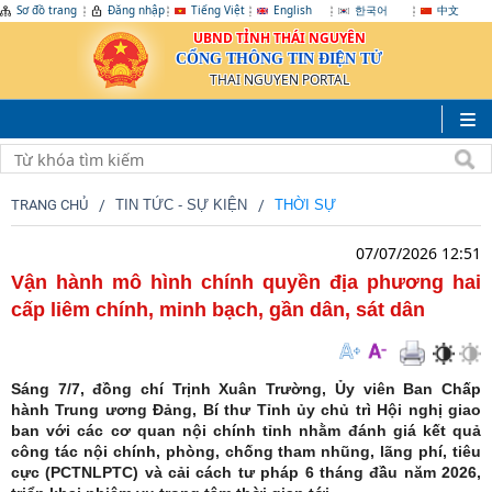
Sơ đồ trang
Đăng nhập
Tiếng Việt
English
한국어
中文
UBND TỈNH THÁI NGUYÊN
CỔNG THÔNG TIN ĐIỆN TỬ
THAI NGUYEN PORTAL
TRANG CHỦ
TIN TỨC - SỰ KIỆN
THỜI SỰ
07/07/2026 12:51
Vận hành mô hình chính quyền địa phương hai
cấp liêm chính, minh bạch, gần dân, sát dân
Sáng 7/7, đồng chí Trịnh Xuân Trường, Ủy viên Ban Chấp
hành Trung ương Đảng, Bí thư Tỉnh ủy chủ trì Hội nghị giao
ban với các cơ quan nội chính tỉnh nhằm đánh giá kết quả
công tác nội chính, phòng, chống tham nhũng, lãng phí, tiêu
cực (PCTNLPTC) và cải cách tư pháp 6 tháng đầu năm 2026,