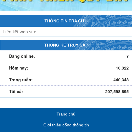
THÔNG TIN TRA CỨU
THỐNG KÊ TRUY CẬP
Đang online:
7
Hôm nay:
10,322
Trong tuần:
440,348
Tất cả:
207,598,695
Trang chủ
Giới thiệu cổng thông tin