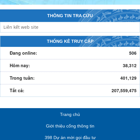
THÔNG TIN TRA CỨU
THỐNG KÊ TRUY CẬP
Đang online:
506
Hôm nay:
38,312
Trong tuần:
401,129
Tất cả:
207,559,475
Trang chủ
Giới thiệu cổng thông tin
398 Dự án mời gọi đầu tư