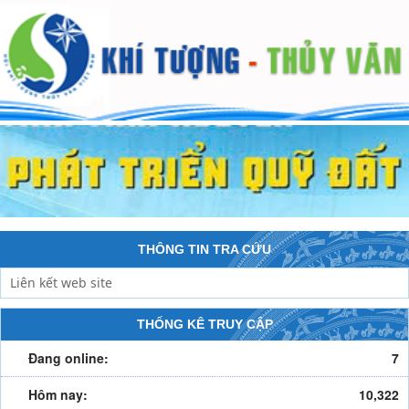
THÔNG TIN TRA CỨU
THỐNG KÊ TRUY CẬP
Đang online:
7
Hôm nay:
10,322