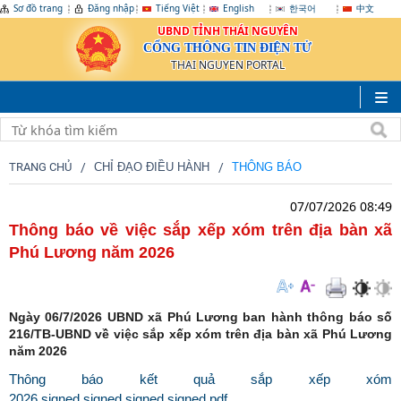
Sơ đồ trang
Đăng nhập
Tiếng Việt
English
한국어
中文
UBND TỈNH THÁI NGUYÊN
CỔNG THÔNG TIN ĐIỆN TỬ
THAI NGUYEN PORTAL
TRANG CHỦ
CHỈ ĐẠO ĐIỀU HÀNH
THÔNG BÁO
07/07/2026 08:49
Thông báo về việc sắp xếp xóm trên địa bàn xã
Phú Lương năm 2026
Ngày 06/7/2026 UBND xã Phú Lương ban hành thông báo số
216/TB-UBND về việc sắp xếp xóm trên địa bàn xã Phú Lương
năm 2026
Thông báo kết quả sắp xếp xóm
2026.signed.signed.signed.signed.pdf