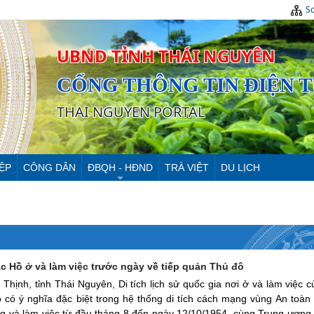
Sơ
UBND TỈNH THÁI NGUYÊN
CỔNG THÔNG TIN ĐIỆN 
THAI NGUYEN PORTAL
ỆP
CÔNG DÂN
ĐBQH - HĐND
TRÀ VIỆT
DU LỊCH
ác Hồ ở và làm việc trước ngày về tiếp quản Thủ đô
ịnh, tỉnh Thái Nguyên, Di tích lịch sử quốc gia nơi ở và làm việc c
ỏ có ý nghĩa đặc biệt trong hệ thống di tích cách mạng vùng An toàn
ng và làm việc từ đầu tháng 8 đến ngày 12/10/1954, cùng Trung ương