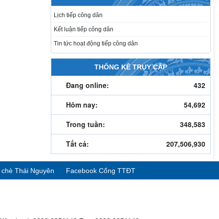
Lịch tiếp công dân
Kết luận tiếp công dân
Tin tức hoạt động tiếp công dân
THỐNG KÊ TRUY CẬP
Đang online:
432
Hôm nay:
54,692
Trong tuần:
348,583
Tất cả:
207,506,930
ể chè Thái Nguyên
Facebook Cổng TTĐT