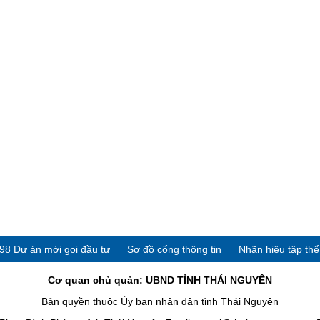
98 Dự án mời gọi đầu tư
Sơ đồ cổng thông tin
Nhãn hiệu tập th
Cơ quan chủ quản: UBND TỈNH THÁI NGUYÊN
Bản quyền thuộc Ủy ban nhân dân tỉnh Thái Nguyên