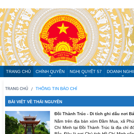
TRANG CHỦ
CHÍNH QUYỀN
NGHỊ QUYẾT 57
DOANH NGHI
TRANG CHỦ
THÔNG TIN BÁO CHÍ
BÀI VIẾT VỀ THÁI NGUYÊN
Đồi Thành Trúc - Di tích ghi dấu nơi B
Nằm trên địa bàn xóm Đầm Mua, xã Phú Th
Chí Minh tại Đồi Thành Trúc là địa chỉ đ
Bắc. Đây là nơi Chủ tịch Hồ Chí Minh số