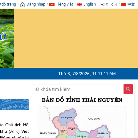
 đồ trang
Đăng nhập
Tiếng Việt
English
한국어
中文
TỬ
Thứ 6, 7/8/2026, 11:11:12 AM
ủa Chủ tịch Hồ
 khu (ATK) Việt
 Đảng chuẩn bị