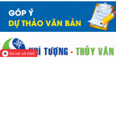
Đã kết nối EMC
THÔNG TIN TRA CỨU