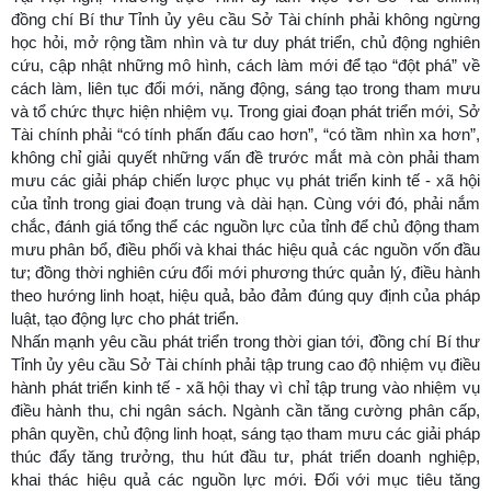
đồng chí Bí thư Tỉnh ủy yêu cầu Sở Tài chính phải không ngừng
học hỏi, mở rộng tầm nhìn và tư duy phát triển, chủ động nghiên
cứu, cập nhật những mô hình, cách làm mới để tạo “đột phá” về
cách làm, liên tục đổi mới, năng động, sáng tạo trong tham mưu
và tổ chức thực hiện nhiệm vụ. Trong giai đoạn phát triển mới, Sở
Tài chính phải “có tính phấn đấu cao hơn”, “có tầm nhìn xa hơn”,
không chỉ giải quyết những vấn đề trước mắt mà còn phải tham
mưu các giải pháp chiến lược phục vụ phát triển kinh tế - xã hội
của tỉnh trong giai đoạn trung và dài hạn. Cùng với đó, phải nắm
chắc, đánh giá tổng thể các nguồn lực của tỉnh để chủ động tham
mưu phân bổ, điều phối và khai thác hiệu quả các nguồn vốn đầu
tư; đồng thời nghiên cứu đổi mới phương thức quản lý, điều hành
theo hướng linh hoạt, hiệu quả, bảo đảm đúng quy định của pháp
luật, tạo động lực cho phát triển.
Nhấn mạnh yêu cầu phát triển trong thời gian tới, đồng chí Bí thư
Tỉnh ủy yêu cầu Sở Tài chính phải tập trung cao độ nhiệm vụ điều
hành phát triển kinh tế - xã hội thay vì chỉ tập trung vào nhiệm vụ
điều hành thu, chi ngân sách. Ngành cần tăng cường phân cấp,
phân quyền, chủ động linh hoạt, sáng tạo tham mưu các giải pháp
thúc đẩy tăng trưởng, thu hút đầu tư, phát triển doanh nghiệp,
khai thác hiệu quả các nguồn lực mới. Đối với mục tiêu tăng