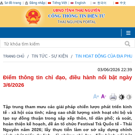
Sơ đồ trang
Đăng nhập
Tiếng Việt
English
한국어
中文
UBND TỈNH THÁI NGUYÊN
CỔNG THÔNG TIN ĐIỆN TỬ
THAI NGUYEN PORTAL
TRANG CHỦ
TIN TỨC - SỰ KIỆN
TIN HOẠT ĐỘNG CỦA ĐỊA PHƯ
03/06/2026 22:39
Điểm thông tin chỉ đạo, điều hành nổi bật ngày
3/6/2026
Tập trung tham mưu các giải pháp chiến lược phát triển kinh
tế - xã hội của tỉnh; nâng cao chất lượng sinh hoạt chi bộ và
tạo sự đồng thuận trong sắp xếp thôn, tổ dân phố; rà soát,
hoàn thiện kế hoạch, đề án tổ chức Festival Trà Quốc tế - Thái
Nguyên năm 2026; lấy thực tiễn làm cơ sở xây dựng chính