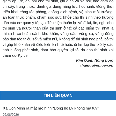
giảm áp lực, chi phí cho thí sinh, gia đình và xã hội; bảo đảm độ
tin cậy, trung thực, đánh giá đúng năng lực học sinh. Đồng thời
triển khai công tác phòng, chống dịch bệnh, vệ sinh môi trường,
an toàn thực phẩm, chăm sóc sức khỏe cho thí sinh theo hướng
dẫn của cơ quan y tế; tạo điều kiện thuận lợi về đi lại, ăn, nghỉ cho
thí sinh và người thân của thí sinh ở tất cả các điểm thi, nhất là
thí sinh có hoàn cảnh khó khăn, vùng sâu, vùng xa, vùng đồng
bào dân tộc thiểu số và miền núi, không để thí sinh nào phải bỏ thi
vì gặp khó khăn về điều kiện kinh tế hoặc đi lại; kịp thời xử lý các
tình huống phát sinh, đảm bảo quyền lợi tối đa cho thí sinh khi
tham dự Kỳ thi.
Kim Oanh (tổng hợp)
thainguyen.gov.vn
TIN LIÊN QUAN
Xã Côn Minh ra mắt mô hình “Dòng họ Lý không ma túy”
06/08/2026