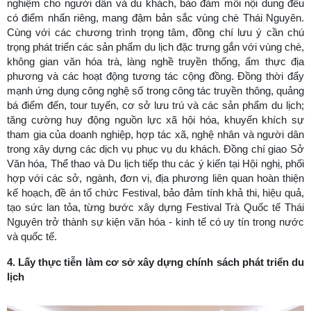
nghiệm cho người dân và du khách, bảo đảm mỗi nội dung đều
có điểm nhấn riêng, mang đậm bản sắc vùng chè Thái Nguyên.
Cùng với các chương trình trọng tâm, đồng chí lưu ý cần chú
trọng phát triển các sản phẩm du lịch đặc trưng gắn với vùng chè,
không gian văn hóa trà, làng nghề truyền thống, ẩm thực địa
phương và các hoạt động tương tác cộng đồng. Đồng thời đẩy
mạnh ứng dụng công nghệ số trong công tác truyền thông, quảng
bá điểm đến, tour tuyến, cơ sở lưu trú và các sản phẩm du lịch;
tăng cường huy động nguồn lực xã hội hóa, khuyến khích sự
tham gia của doanh nghiệp, hợp tác xã, nghệ nhân và người dân
trong xây dựng các dịch vụ phục vụ du khách. Đồng chí giao Sở
Văn hóa, Thể thao và Du lịch tiếp thu các ý kiến tại Hội nghị, phối
hợp với các sở, ngành, đơn vị, địa phương liên quan hoàn thiện
kế hoạch, đề án tổ chức Festival, bảo đảm tính khả thi, hiệu quả,
tạo sức lan tỏa, từng bước xây dựng Festival Trà Quốc tế Thái
Nguyên trở thành sự kiện văn hóa - kinh tế có uy tín trong nước
và quốc tế.
4. Lấy thực tiễn làm cơ sở xây dựng chính sách phát triển du
lịch