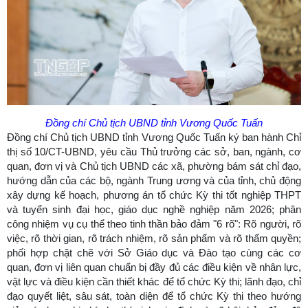
Đồng chí Chủ tịch UBND tỉnh Vương Quốc Tuấn
Đồng chí Chủ tịch UBND tỉnh Vương Quốc Tuấn ký ban hành Chỉ
thị số 10/CT-UBND, yêu cầu Thủ trưởng các sở, ban, ngành, cơ
quan, đơn vị và Chủ tịch UBND các xã, phường bám sát chỉ đạo,
hướng dẫn của các bộ, ngành Trung ương và của tỉnh, chủ động
xây dựng kế hoạch, phương án tổ chức Kỳ thi tốt nghiệp THPT
và tuyển sinh đại học, giáo dục nghề nghiệp năm 2026; phân
công nhiệm vụ cụ thể theo tinh thần bảo đảm "6 rõ": Rõ người, rõ
việc, rõ thời gian, rõ trách nhiệm, rõ sản phẩm và rõ thẩm quyền;
phối hợp chặt chẽ với Sở Giáo dục và Đào tạo cùng các cơ
quan, đơn vị liên quan chuẩn bị đầy đủ các điều kiện về nhân lực,
vật lực và điều kiện cần thiết khác để tổ chức Kỳ thi; lãnh đạo, chỉ
đạo quyết liệt, sâu sát, toàn diện để tổ chức Kỳ thi theo hướng