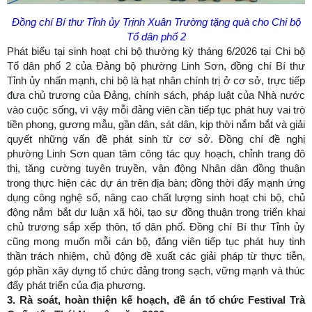
Đồng chí Bí thư Tỉnh ủy Trịnh Xuân Trường tặng quà cho Chi bộ
Tổ dân phố 2
Phát biểu tại sinh hoạt chi bộ thường kỳ tháng 6/2026 tại Chi bộ
Tổ dân phố 2 của Đảng bộ phường Linh Sơn, đồng chí Bí thư
Tỉnh ủy nhấn mạnh, chi bộ là hạt nhân chính trị ở cơ sở, trực tiếp
đưa chủ trương của Đảng, chính sách, pháp luật của Nhà nước
vào cuộc sống, vì vậy mỗi đảng viên cần tiếp tục phát huy vai trò
tiền phong, gương mẫu, gần dân, sát dân, kịp thời nắm bắt và giải
quyết những vấn đề phát sinh từ cơ sở. Đồng chí đề nghị
phường Linh Sơn quan tâm công tác quy hoạch, chỉnh trang đô
thị, tăng cường tuyên truyền, vận động Nhân dân đồng thuận
trong thực hiện các dự án trên địa bàn; đồng thời đẩy mạnh ứng
dụng công nghệ số, nâng cao chất lượng sinh hoạt chi bộ, chủ
động nắm bắt dư luận xã hội, tạo sự đồng thuận trong triển khai
chủ trương sắp xếp thôn, tổ dân phố. Đồng chí Bí thư Tỉnh ủy
cũng mong muốn mỗi cán bộ, đảng viên tiếp tục phát huy tinh
thần trách nhiệm, chủ động đề xuất các giải pháp từ thực tiễn,
góp phần xây dựng tổ chức đảng trong sạch, vững mạnh và thúc
đẩy phát triển của địa phương.
3. Rà soát, hoàn thiện kế hoạch, đề án tổ chức Festival Trà