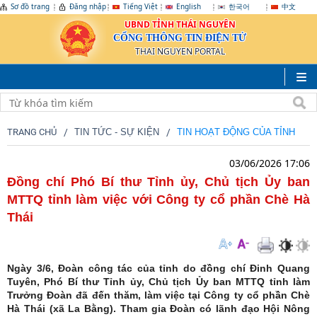
Sơ đồ trang
Đăng nhập
Tiếng Việt
English
한국어
中文
UBND TỈNH THÁI NGUYÊN
CỔNG THÔNG TIN ĐIỆN TỬ
THAI NGUYEN PORTAL
TRANG CHỦ
TIN TỨC - SỰ KIỆN
TIN HOẠT ĐỘNG CỦA TỈNH
03/06/2026 17:06
Đồng chí Phó Bí thư Tỉnh ủy, Chủ tịch Ủy ban
MTTQ tỉnh làm việc với Công ty cổ phần Chè Hà
Thái
Ngày 3/6, Đoàn công tác của tỉnh do đồng chí Đinh Quang
Tuyên, Phó Bí thư Tỉnh ủy, Chủ tịch Ủy ban MTTQ tỉnh làm
Trưởng Đoàn đã đến thăm, làm việc tại Công ty cổ phần Chè
Hà Thái (xã La Bằng). Tham gia Đoàn có lãnh đạo Hội Nông