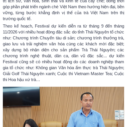
trị lịch sử, văn hóa, sinh thái và kinh tế của cây chè; đồng thời
góp phần phát triển ngành chè Việt Nam theo hướng hiện đại, bền
vững, từng bước khẳng định vị thế của trà Việt Nam trên thị
trường quốc tế.
Theo kế hoạch, Festival dự kiến diễn ra từ tháng 9 đến tháng
11/2026 với nhiều hoạt động đặc sắc do tỉnh Thái Nguyên tổ chức
như: Chương trình Chuyến tàu di sản; chương trình thưởng trà,
giao lưu và trải nghiệm văn hóa cùng các khách mời đặc biệt;
xây dựng bộ nhận diện cho sản phẩm Trà Thái Nguyên; các
chương trình nghệ thuật, dân ca, dân vũ đặc sắc... dự kiến
Festival cũng sẽ có nhiều hoạt động do các doanh nghiệp tham
gia tổ chức như: Không gian Văn hóa ẩm thực trà Thái Nguyên;
Giải Golf Thái Nguyên xanh; Cuộc thi Vietnam Master Tea; Cuộc
thi Hoa hậu xứ trà…