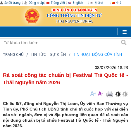
Sơ đồ trang
Đăng nhập
Tiếng Việt
English
한국어
中文
UBND TỈNH THÁI NGUYÊN
CỔNG THÔNG TIN ĐIỆN TỬ
THAI NGUYEN PORTAL
TRANG CHỦ
TIN TỨC - SỰ KIỆN
TIN HOẠT ĐỘNG CỦA TỈNH
08/07/2026 18:23
Rà soát công tác chuẩn bị Festival Trà Quốc tế -
Thái Nguyên năm 2026
Chiều 8/7, đồng chí Nguyễn Thị Loan, Ủy viên Ban Thường vụ
Tỉnh ủy, Phó Chủ tịch UBND tỉnh chủ trì cuộc họp với đại diện
các sở, ngành, đơn vị và địa phương liên quan để rà soát các
nội dung chuẩn bị tổ chức Festival Trà Quốc tế - Thái Nguyên
năm 2026.