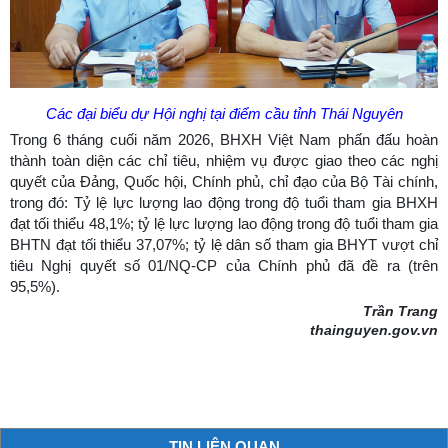
Các đại biểu dự Hội nghị tại điểm cầu tỉnh Thái Nguyên
Trong 6 tháng cuối năm 2026, BHXH Việt Nam phấn đấu hoàn
thành toàn diện các chỉ tiêu, nhiệm vụ được giao theo các nghị
quyết của Đảng, Quốc hội, Chính phủ, chỉ đạo của Bộ Tài chính,
trong đó: Tỷ lệ lực lượng lao động trong độ tuổi tham gia BHXH
đạt tối thiểu 48,1%; tỷ lệ lực lượng lao động trong độ tuổi tham gia
BHTN đạt tối thiểu 37,07%; tỷ lệ dân số tham gia BHYT vượt chỉ
tiêu Nghị quyết số 01/NQ-CP của Chính phủ đã đề ra (trên
95,5%).
Trần Trang
thainguyen.gov.vn
TIN LIÊN QUAN