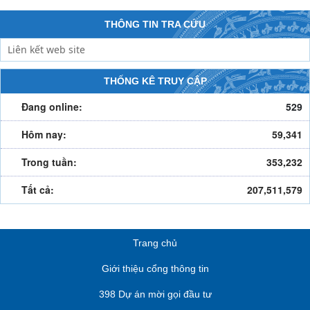
THÔNG TIN TRA CỨU
THỐNG KÊ TRUY CẬP
Đang online:
529
Hôm nay:
59,341
Trong tuần:
353,232
Tất cả:
207,511,579
Trang chủ
Giới thiệu cổng thông tin
398 Dự án mời gọi đầu tư