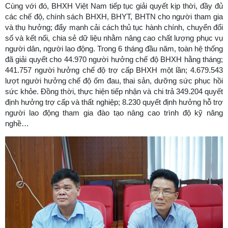
Cùng với đó, BHXH Việt Nam tiếp tục giải quyết kịp thời, đầy đủ
các chế độ, chính sách BHXH, BHYT, BHTN cho người tham gia
và thụ hưởng; đẩy mạnh cải cách thủ tục hành chính, chuyển đổi
số và kết nối, chia sẻ dữ liệu nhằm nâng cao chất lượng phục vụ
người dân, người lao động. Trong 6 tháng đầu năm, toàn hệ thống
đã giải quyết cho 44.970 người hưởng chế độ BHXH hằng tháng;
441.757 người hưởng chế độ trợ cấp BHXH một lần; 4.679.543
lượt người hưởng chế độ ốm đau, thai sản, dưỡng sức phục hồi
sức khỏe. Đồng thời, thực hiện tiếp nhận và chi trả 349.204 quyết
định hưởng trợ cấp và thất nghiệp; 8.230 quyết định hưởng hỗ trợ
người lao động tham gia đào tạo nâng cao trình độ kỹ năng
nghề…