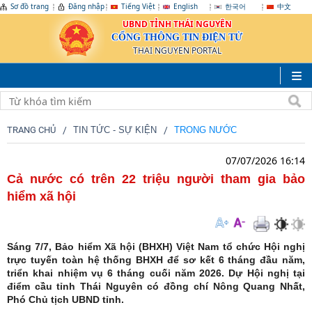
Sơ đồ trang
Đăng nhập
Tiếng Việt
English
한국어
中文
UBND TỈNH THÁI NGUYÊN
CỔNG THÔNG TIN ĐIỆN TỬ
THAI NGUYEN PORTAL
TRANG CHỦ
TIN TỨC - SỰ KIỆN
TRONG NƯỚC
07/07/2026 16:14
Cả nước có trên 22 triệu người tham gia bảo
hiểm xã hội
Sáng 7/7, Bảo hiểm Xã hội (BHXH) Việt Nam tổ chức Hội nghị
trực tuyến toàn hệ thống BHXH để sơ kết 6 tháng đầu năm,
triển khai nhiệm vụ 6 tháng cuối năm 2026. Dự Hội nghị tại
điểm cầu tỉnh Thái Nguyên có đồng chí Nông Quang Nhất,
Phó Chủ tịch UBND tỉnh.