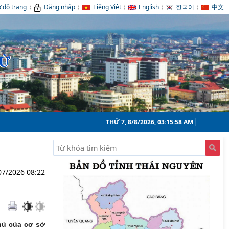
 đồ trang
Đăng nhập
Tiếng Việt
English
한국어
中文
TỬ
THỨ 7, 8/8/2026, 03:16:00 AM
07/2026 08:22
hủ của cơ sở