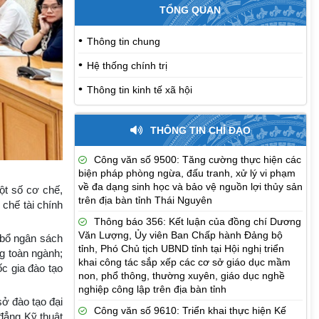
TỔNG QUAN
Thông tin chung
Hệ thống chính trị
Thông tin kinh tế xã hội
THÔNG TIN CHỈ ĐẠO
Công văn số 9500: Tăng cường thực hiện các
biện pháp phòng ngừa, đấu tranh, xử lý vi phạm
về đa dạng sinh học và bảo vệ nguồn lợi thủy sản
ột số cơ chế,
trên địa bàn tỉnh Thái Nguyên
 chế tài chính
Thông báo 356: Kết luận của đồng chí Dương
Văn Lượng, Ủy viên Ban Chấp hành Đảng bộ
 bổ ngân sách
tỉnh, Phó Chủ tịch UBND tỉnh tại Hội nghị triển
g toàn ngành;
khai công tác sắp xếp các cơ sở giáo dục mầm
ốc gia đào tạo
non, phổ thông, thường xuyên, giáo dục nghề
nghiệp công lập trên địa bàn tỉnh
ở đào tạo đại
Công văn số 9610: Triển khai thực hiện Kế
đẳng Kỹ thuật