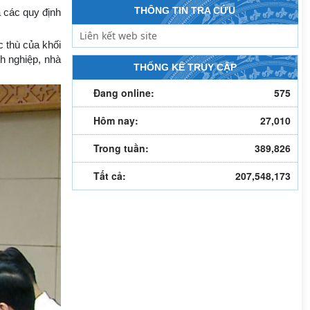
THÔNG TIN TRA CỨU
 các quy định
c thù của khối
h nghiệp, nhà
THỐNG KÊ TRUY CẬP
Đang online:
575
Hôm nay:
27,010
Trong tuần:
389,826
Tất cả:
207,548,173