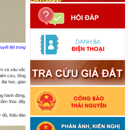
yết liệt trong
ệm và sâu sắc
iên cứu, tổng
 đại học, giáo
ng hành động,
nhằm thúc đẩy
 đủ, thấu đáo