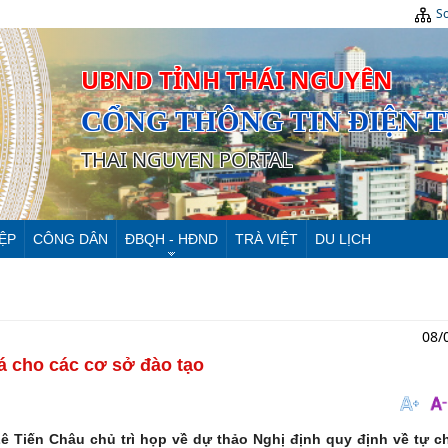
Sơ
UBND TỈNH THÁI NGUYÊN
CỔNG THÔNG TIN ĐIỆN 
THAI NGUYEN PORTAL
ỆP
CÔNG DÂN
ĐBQH - HĐND
TRÀ VIỆT
DU LỊCH
08/
á cho các cơ sở đào tạo
ê Tiến Châu chủ trì họp về dự thảo Nghị định quy định về tự c