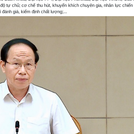
 độ tự chủ; cơ chế thu hút, khuyến khích chuyên gia, nhân lực chiến
í đánh giá, kiểm định chất lượng;...