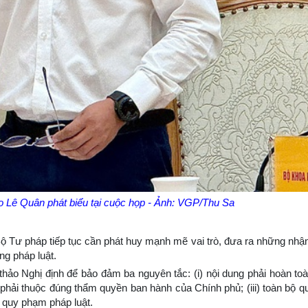
 Lê Quân phát biểu tại cuộc họp - Ảnh: VGP/Thu Sa
Bộ Tư pháp tiếp tục cần phát huy mạnh mẽ vai trò, đưa ra những nhận
ng pháp luật.
ảo Nghị định để bảo đảm ba nguyên tắc: (i) nội dung phải hoàn to
phải thuộc đúng thẩm quyền ban hành của Chính phủ; (iii) toàn bộ qu
 quy phạm pháp luật.