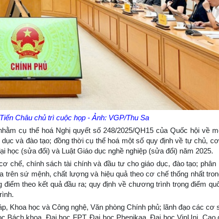
Tiến Châu chủ trì cuộc họp - Ảnh: VGP/Thu Sa
nhằm cụ thể hoá Nghị quyết số 248/2025/QH15 của Quốc hội về m
o dục và đào tạo; đồng thời cụ thể hoá một số quy định về tự chủ, cơ
 đại học (sửa đổi) và Luật Giáo dục nghề nghiệp (sửa đổi) năm 2025.
cơ chế, chính sách tài chính và đầu tư cho giáo dục, đào tạo; phân
a trên sứ mệnh, chất lượng và hiệu quả theo cơ chế thống nhất tron
ng điểm theo kết quả đầu ra; quy định về chương trình trọng điểm qu
rình.
pháp, Khoa học và Công nghệ, Văn phòng Chính phủ; lãnh đạo các cơ s
c Bách khoa, Đại học FPT, Đại học Phenikaa, Đại học VinUni, Cao 