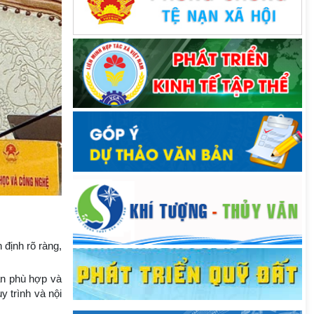
 định rõ ràng,
àn phù hợp và
y trình và nội