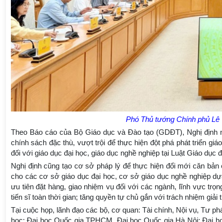
Phó Thủ tướng Chính phủ Lê 
Theo Báo cáo của Bộ Giáo dục và Đào tạo (GDĐT), Nghị định 
chính sách đặc thù, vượt trội để thực hiện đột phá phát triển giá
đối với giáo dục đại học, giáo dục nghề nghiệp tại Luật Giáo dục
Nghị định cũng tạo cơ sở pháp lý để thực hiện đổi mới căn bản 
cho các cơ sở giáo dục đại học, cơ sở giáo dục nghề nghiệp dự
ưu tiên đặt hàng, giao nhiệm vụ đối với các ngành, lĩnh vực trọ
tiến sĩ toàn thời gian; tăng quyền tự chủ gắn với trách nhiệm giải t
Tại cuộc họp, lãnh đạo các bộ, cơ quan: Tài chính, Nội vụ, Tư 
học: Đại học Quốc gia TPHCM, Đại học Quốc gia Hà Nội; Đại họ