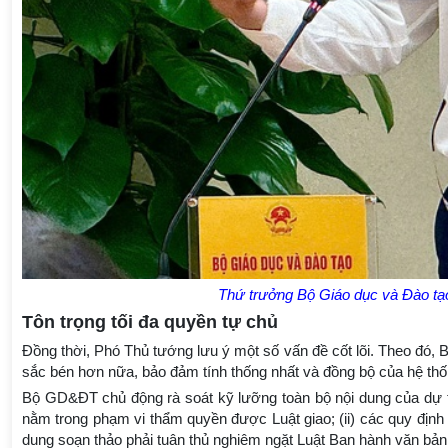
Thứ trưởng Bộ Giáo dục và Đào tạo
Tôn trọng tối đa quyền tự chủ
Đồng thời, Phó Thủ tướng lưu ý một số vấn đề cốt lõi. Theo đó, 
sắc bén hơn nữa, bảo đảm tính thống nhất và đồng bộ của hệ thố
Bộ GD&ĐT chủ động rà soát kỹ lưỡng toàn bộ nội dung của dự th
nằm trong phạm vi thẩm quyền được Luật giao; (ii) các quy định 
dung soạn thảo phải tuân thủ nghiêm ngặt Luật Ban hành văn bản