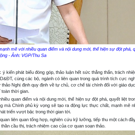
nh mẽ với nhiều quan điểm và nội dung mới, thể hiện sự đột phá, qu
ộng - Ảnh: VGP/Thu Sa
ý kiến phát biểu đóng góp, thảo luận hết sức thẳng thắn, trách nhi
D&ĐT, cùng các bộ, ngành có liên quan trong quá trình tích cực ngh
 thảo Nghị định quy định về tự chủ, cơ chế tài chính đối với giáo dục
 toàn thời gian.
iều quan điểm và nội dung mới, thể hiện sự đột phá, quyết liệt tro
g mà Chính phủ kỳ vọng sẽ tạo ra động lực thực chất, mạnh mẽ 
t triển vượt bậc trong thời gian tới.
uan liên quan tổng hợp, nghiên cứu kỹ lưỡng, tiếp thu một cách đầy
h thần cầu thị, trách nhiệm cao của cơ quan soạn thảo.