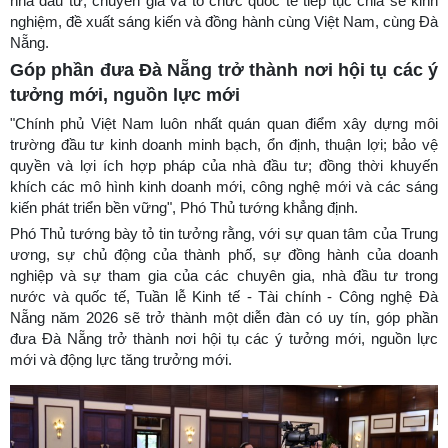
nhà đầu tư, chuyên gia và tổ chức quốc tế tiếp tục chia sẻ kinh
nghiệm, đề xuất sáng kiến và đồng hành cùng Việt Nam, cùng Đà
Nẵng.
Góp phần đưa Đà Nẵng trở thành nơi hội tụ các ý
tưởng mới, nguồn lực mới
"Chính phủ Việt Nam luôn nhất quán quan điểm xây dựng môi
trường đầu tư kinh doanh minh bạch, ổn định, thuận lợi; bảo vệ
quyền và lợi ích hợp pháp của nhà đầu tư; đồng thời khuyến
khích các mô hình kinh doanh mới, công nghệ mới và các sáng
kiến phát triển bền vững", Phó Thủ tướng khẳng định.
Phó Thủ tướng bày tỏ tin tưởng rằng, với sự quan tâm của Trung
ương, sự chủ động của thành phố, sự đồng hành của doanh
nghiệp và sự tham gia của các chuyên gia, nhà đầu tư trong
nước và quốc tế, Tuần lễ Kinh tế - Tài chính - Công nghệ Đà
Nẵng năm 2026 sẽ trở thành một diễn đàn có uy tín, góp phần
đưa Đà Nẵng trở thành nơi hội tụ các ý tưởng mới, nguồn lực
mới và động lực tăng trưởng mới.