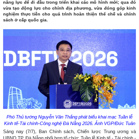
năng lực để đi đầu trong triển khai các mô hình mới; qua đó
vừa tạo động lực cho chính địa phương, vừa đóng góp kinh
nghiệm thực tiễn cho quá trình hoàn thiện thể chế và chính
sách ở cấp quốc gia.
Phó Thủ tướng Nguyễn Văn Thắng phát biểu khai mạc Tuần lễ
Kinh tế-Tài chính-Công nghệ Đà Nẵng 2026. Ảnh VGP/Đức Tuân
Sáng nay (7/7), Ban Chính sách, Chiến lược Trung ương và
UBND TP. Đà Nẵng phối hợp tổ chức Tuần lễ Kinh tế - Tài chính -