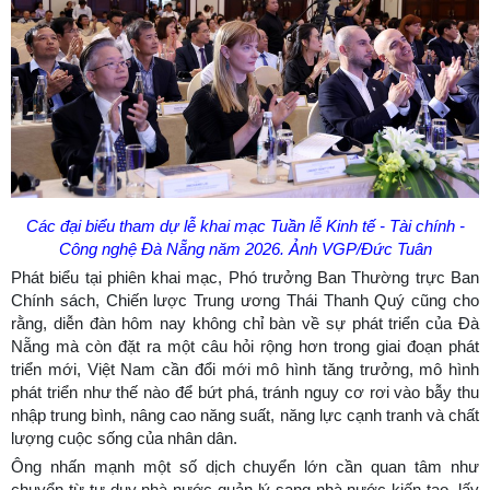
Các đại biểu tham dự lễ khai mạc Tuần lễ Kinh tế - Tài chính -
Công nghệ Đà Nẵng năm 2026. Ảnh VGP/Đức Tuân
Phát biểu tại phiên khai mạc, Phó trưởng Ban Thường trực Ban
Chính sách, Chiến lược Trung ương Thái Thanh Quý cũng cho
rằng, diễn đàn hôm nay không chỉ bàn về sự phát triển của Đà
Nẵng mà còn đặt ra một câu hỏi rộng hơn trong giai đoạn phát
triển mới, Việt Nam cần đổi mới mô hình tăng trưởng, mô hình
phát triển như thế nào để bứt phá, tránh nguy cơ rơi vào bẫy thu
nhập trung bình, nâng cao năng suất, năng lực cạnh tranh và chất
lượng cuộc sống của nhân dân.
Ông nhấn mạnh một số dịch chuyển lớn cần quan tâm như
chuyển từ tư duy nhà nước quản lý sang nhà nước kiến tạo, lấy