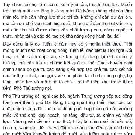
Tuy nhiên, cơ hội lớn luôn đi kèm yêu cầu, thách thức lớn. Muốn
trở thành một cực tăng trưởng mới, Đà Nẵng không chỉ cần tầm
nhìn tốt, mà cần năng lực thực thi tốt; không chỉ cần dự án lớn,
mà cần cơ chế vận hành hiệu quả; không chỉ cần thu hút vốn lớn,
mà cần thu hút được dòng vốn chất lượng cao, công nghệ, tri
thức, nhân tài và các đối tác có khả năng đồng hành lâu dài.
Đây cũng là lý do Tuần lễ năm nay có ý nghĩa thiết thực. "Tôi
mong muốn các hoạt động trong Tuần lễ, đặc biệt là Hội nghị Đối
thoại chính sách cấp cao, sẽ không chỉ dừng lại ở trao đổi ý
tưởng, mà cần tạo ra những kết quả cụ thể: Các khuyến nghị
chính sách có giá trị, các sáng kiến hợp tác khả thi, các kết nối
đầu tư thực chất, các gợi ý về sản phẩm tài chính, công nghệ, hạ
tầng, nhân lực và mô hình tổ chức có thể triển khai trong thực
tiễn", Phó Thủ tướng nói.
Phó Thủ tướng đề nghị các bộ, ngành Trung ương tiếp tục đồng
hành với thành phố Đà Nẵng trong quá trình triển khai các cơ
chế, chính sách đặc thù; chủ động phối hợp tháo gỡ các vướng
mắc về thể chế, quy hoạch, hạ tầng, đầu tư, tài chính và nhân
lực. Những vấn đề mới như IFC, FTZ, tài chính số, tài sản số,
fintech, sandbox, dữ liệu và đổi mới sáng tạo đều cần cách tiếp
cận mới: Vừa khuyến khích đổi mới, vừa kiểm soát rủi ro; vừa