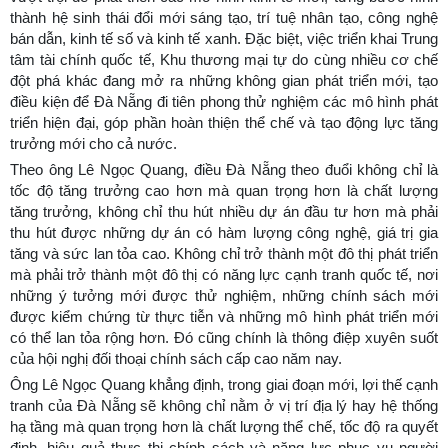
thành hệ sinh thái đổi mới sáng tạo, trí tuệ nhân tạo, công nghệ
bán dẫn, kinh tế số và kinh tế xanh. Đặc biệt, việc triển khai Trung
tâm tài chính quốc tế, Khu thương mại tự do cùng nhiều cơ chế
đột phá khác đang mở ra những không gian phát triển mới, tạo
điều kiện để Đà Nẵng đi tiên phong thử nghiệm các mô hình phát
triển hiện đại, góp phần hoàn thiện thể chế và tạo động lực tăng
trưởng mới cho cả nước.
Theo ông Lê Ngọc Quang, điều Đà Nẵng theo đuổi không chỉ là
tốc độ tăng trưởng cao hơn mà quan trọng hơn là chất lượng
tăng trưởng, không chỉ thu hút nhiều dự án đầu tư hơn mà phải
thu hút được những dự án có hàm lượng công nghệ, giá trị gia
tăng và sức lan tỏa cao. Không chỉ trở thành một đô thị phát triển
mà phải trở thành một đô thị có năng lực cạnh tranh quốc tế, nơi
những ý tưởng mới được thử nghiệm, những chính sách mới
được kiểm chứng từ thực tiễn và những mô hình phát triển mới
có thể lan tỏa rộng hơn. Đó cũng chính là thông điệp xuyên suốt
của hội nghị đối thoại chính sách cấp cao năm nay.
Ông Lê Ngọc Quang khẳng định, trong giai đoạn mới, lợi thế cạnh
tranh của Đà Nẵng sẽ không chỉ nằm ở vị trí địa lý hay hệ thống
hạ tầng mà quan trọng hơn là chất lượng thể chế, tốc độ ra quyết
định, hiệu quả thực thi chính sách và năng lực phục vụ người