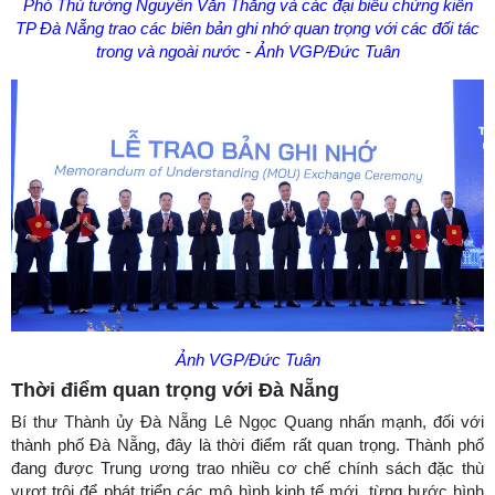
Phó Thủ tướng Nguyễn Văn Thắng và các đại biểu chứng kiến
TP Đà Nẵng trao các biên bản ghi nhớ quan trọng với các đối tác
trong và ngoài nước - Ảnh VGP/Đức Tuân
Ảnh VGP/Đức Tuân
Thời điểm quan trọng với Đà Nẵng
Bí thư Thành ủy Đà Nẵng Lê Ngọc Quang nhấn mạnh, đối với
thành phố Đà Nẵng, đây là thời điểm rất quan trọng. Thành phố
đang được Trung ương trao nhiều cơ chế chính sách đặc thù
vượt trội để phát triển các mô hình kinh tế mới, từng bước hình