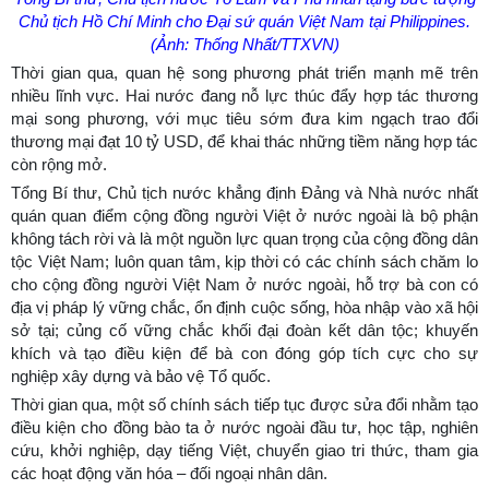
Chủ tịch Hồ Chí Minh cho Đại sứ quán Việt Nam tại Philippines.
(Ảnh: Thống Nhất/TTXVN)
Thời gian qua, quan hệ song phương phát triển mạnh mẽ trên
nhiều lĩnh vực. Hai nước đang nỗ lực thúc đẩy hợp tác thương
mại song phương, với mục tiêu sớm đưa kim ngạch trao đổi
thương mại đạt 10 tỷ USD, để khai thác những tiềm năng hợp tác
còn rộng mở.
Tổng Bí thư, Chủ tịch nước khẳng định Đảng và Nhà nước nhất
quán quan điểm cộng đồng người Việt ở nước ngoài là bộ phận
không tách rời và là một nguồn lực quan trọng của cộng đồng dân
tộc Việt Nam; luôn quan tâm, kịp thời có các chính sách chăm lo
cho cộng đồng người Việt Nam ở nước ngoài, hỗ trợ bà con có
địa vị pháp lý vững chắc, ổn định cuộc sống, hòa nhập vào xã hội
sở tại; củng cố vững chắc khối đại đoàn kết dân tộc; khuyến
khích và tạo điều kiện để bà con đóng góp tích cực cho sự
nghiệp xây dựng và bảo vệ Tổ quốc.
Thời gian qua, một số chính sách tiếp tục được sửa đổi nhằm tạo
điều kiện cho đồng bào ta ở nước ngoài đầu tư, học tập, nghiên
cứu, khởi nghiệp, dạy tiếng Việt, chuyển giao tri thức, tham gia
các hoạt động văn hóa – đối ngoại nhân dân.