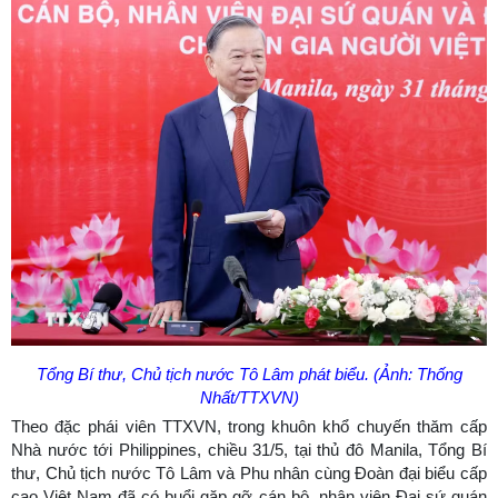
Tổng Bí thư, Chủ tịch nước Tô Lâm phát biểu. (Ảnh: Thống
Nhất/TTXVN)
Theo đặc phái viên TTXVN, trong khuôn khổ chuyến thăm cấp
Nhà nước tới Philippines, chiều 31/5, tại thủ đô Manila, Tổng Bí
thư, Chủ tịch nước Tô Lâm và Phu nhân cùng Đoàn đại biểu cấp
cao Việt Nam đã có buổi gặp gỡ cán bộ, nhân viên Đại sứ quán