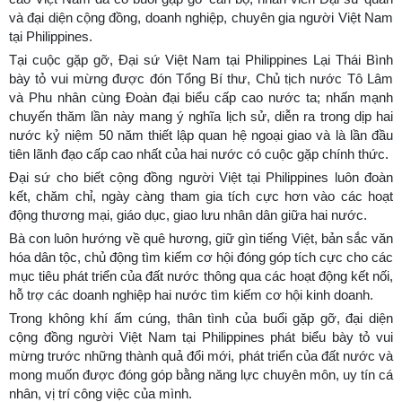
và đại diện cộng đồng, doanh nghiệp, chuyên gia người Việt Nam
tại Philippines.
Tại cuộc gặp gỡ, Đại sứ Việt Nam tại Philippines Lại Thái Bình
bày tỏ vui mừng được đón Tổng Bí thư, Chủ tịch nước Tô Lâm
và Phu nhân cùng Đoàn đại biểu cấp cao nước ta; nhấn mạnh
chuyến thăm lần này mang ý nghĩa lịch sử, diễn ra trong dịp hai
nước kỷ niệm 50 năm thiết lập quan hệ ngoại giao và là lần đầu
tiên lãnh đạo cấp cao nhất của hai nước có cuộc gặp chính thức.
Đại sứ cho biết cộng đồng người Việt tại Philippines luôn đoàn
kết, chăm chỉ, ngày càng tham gia tích cực hơn vào các hoạt
động thương mại, giáo dục, giao lưu nhân dân giữa hai nước.
Bà con luôn hướng về quê hương, giữ gìn tiếng Việt, bản sắc văn
hóa dân tộc, chủ động tìm kiếm cơ hội đóng góp tích cực cho các
mục tiêu phát triển của đất nước thông qua các hoạt động kết nối,
hỗ trợ các doanh nghiệp hai nước tìm kiếm cơ hội kinh doanh.
Trong không khí ấm cúng, thân tình của buổi gặp gỡ, đại diện
cộng đồng người Việt Nam tại Philippines phát biểu bày tỏ vui
mừng trước những thành quả đổi mới, phát triển của đất nước và
mong muốn được đóng góp bằng năng lực chuyên môn, uy tín cá
nhân, vị trí công việc của mình.