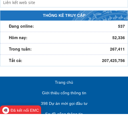
THỐNG KÊ TRUY CẬP
Đang online:
537
Hôm nay:
52,336
Trong tuần:
267,411
Tất cả:
207,425,756
Trang chủ
Giới thiệu cổng thông tin
398 Dự án mời gọi đầu tư
Đã kết nối EMC
Sơ đồ cổng thông tin
Nhãn hiệu tập thể chè Thái Nguyên