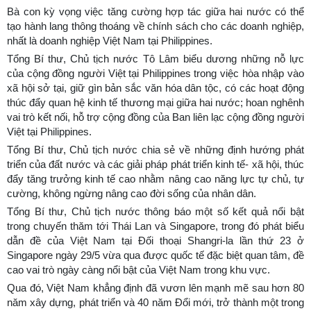
Bà con kỳ vọng việc tăng cường hợp tác giữa hai nước có thể
tạo hành lang thông thoáng về chính sách cho các doanh nghiệp,
nhất là doanh nghiệp Việt Nam tại Philippines.
Tổng Bí thư, Chủ tịch nước Tô Lâm biểu dương những nỗ lực
của cộng đồng người Việt tại Philippines trong việc hòa nhập vào
xã hội sở tại, giữ gìn bản sắc văn hóa dân tộc, có các hoạt động
thúc đẩy quan hệ kinh tế thương mại giữa hai nước; hoan nghênh
vai trò kết nối, hỗ trợ cộng đồng của Ban liên lạc cộng đồng người
Việt tại Philippines.
Tổng Bí thư, Chủ tịch nước chia sẻ về những định hướng phát
triển của đất nước và các giải pháp phát triển kinh tế- xã hội, thúc
đẩy tăng trưởng kinh tế cao nhằm nâng cao năng lực tự chủ, tự
cường, không ngừng nâng cao đời sống của nhân dân.
Tổng Bí thư, Chủ tịch nước thông báo một số kết quả nổi bật
trong chuyến thăm tới Thái Lan và Singapore, trong đó phát biểu
dẫn đề của Việt Nam tại Đối thoại Shangri-la lần thứ 23 ở
Singapore ngày 29/5 vừa qua được quốc tế đặc biệt quan tâm, đề
cao vai trò ngày càng nổi bật của Việt Nam trong khu vực.
Qua đó, Việt Nam khẳng định đã vươn lên mạnh mẽ sau hơn 80
năm xây dựng, phát triển và 40 năm Đổi mới, trở thành một trong