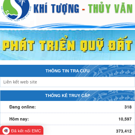
THÔNG TIN TRA CỨU
THỐNG KÊ TRUY CẬP
Đang online:
318
Hôm nay:
10,597
Trong tuần:
373,412
Đã kết nối EMC