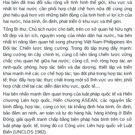
Hai bên đã trao đổi sâu rộng về tình hình thế giới, khu vực và
nhất trí hai nước cần phối hợp chặt chẽ hơn nữa để cùng ứng
phó hiệu quả hơn với những biến động của tình hình vì lợi ích của
hai nước, hòa bình, ổn định, phát triển ở khu vực và thế giới.
Tổng Bí thư, Chủ tịch nước cho biết, trên cơ sở quan hệ hữu nghị
tốt đẹp và lợi ích, nguyện vọng của nhân dân hai nước, hai bên
nhất trí nâng tầm quan hệ song phương Việt Nam-Philippines lên
Đối tác Chiến lược tăng cường. Trong đó tập trung đẩy mạnh:
tăng cường tin cậy chính trị, củng cố nền tảng chiến lược vững
chắc cho quan hệ giữa hai nước; củng cố, mở rộng hợp tác an
ninh-quốc phòng, hợp tác biển và đại dương, thiết lập và triển
khai mạnh mẽ các cơ chế hợp tác; tạo đột phá trong hợp tác kinh
tế; thúc đẩy hợp tác thực chất trong một số lĩnh vực ưu tiên; phối
hợp chặt chẽ tại các diễn đàn khu vực, quốc tế....
Hai bên nhấn mạnh tầm quan trọng của luật pháp quốc tế và Hiến
chương Liên hợp quốc, Hiến chương ASEAN, các nguyên tắc
bình đẳng, hợp tác, cùng có lợi; tái khẳng định hòa bình, ổn định,
bảo đảm an ninh, an toàn và tự do hàng hải, hàng không ở Biển
Đông; giải quyết tranh chấp bằng biện pháp hòa bình trên cơ sở
luật pháp quốc tế, trong đó có Công ước Liên hợp quốc về Luật
Biển (UNCLOS 1982).