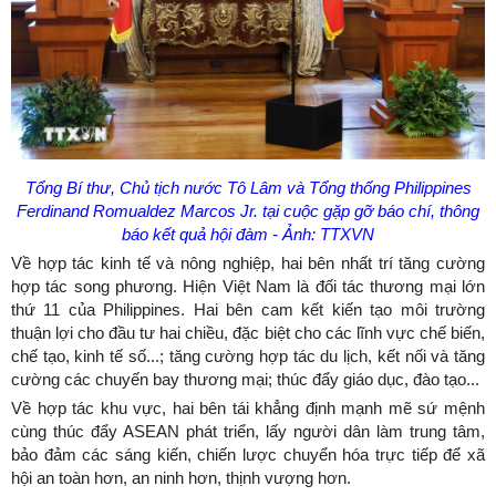
Tổng Bí thư, Chủ tịch nước Tô Lâm và Tổng thống Philippines
Ferdinand Romualdez Marcos Jr. tại cuộc gặp gỡ báo chí, thông
báo kết quả hội đàm - Ảnh: TTXVN
Về hợp tác kinh tế và nông nghiệp, hai bên nhất trí tăng cường
hợp tác song phương. Hiện Việt Nam là đối tác thương mại lớn
thứ 11 của Philippines. Hai bên cam kết kiến tạo môi trường
thuận lợi cho đầu tư hai chiều, đặc biệt cho các lĩnh vực chế biến,
chế tạo, kinh tế số...; tăng cường hợp tác du lịch, kết nối và tăng
cường các chuyến bay thương mại; thúc đẩy giáo dục, đào tạo...
Về hợp tác khu vực, hai bên tái khẳng định mạnh mẽ sứ mệnh
cùng thúc đẩy ASEAN phát triển, lấy người dân làm trung tâm,
bảo đảm các sáng kiến, chiến lược chuyển hóa trực tiếp để xã
hội an toàn hơn, an ninh hơn, thịnh vượng hơn.