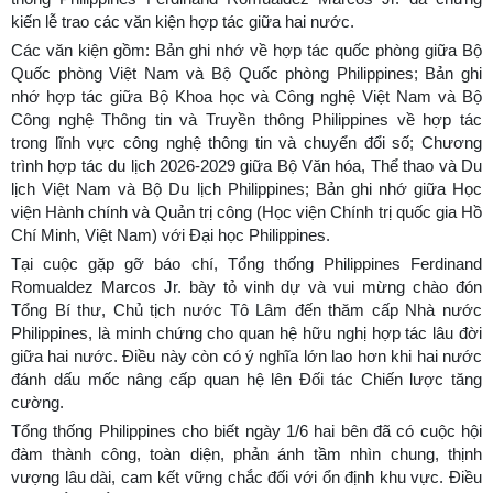
kiến lễ trao các văn kiện hợp tác giữa hai nước.
Các văn kiện gồm: Bản ghi nhớ về hợp tác quốc phòng giữa Bộ
Quốc phòng Việt Nam và Bộ Quốc phòng Philippines; Bản ghi
nhớ hợp tác giữa Bộ Khoa học và Công nghệ Việt Nam và Bộ
Công nghệ Thông tin và Truyền thông Philippines về hợp tác
trong lĩnh vực công nghệ thông tin và chuyển đổi số; Chương
trình hợp tác du lịch 2026-2029 giữa Bộ Văn hóa, Thể thao và Du
lịch Việt Nam và Bộ Du lịch Philippines; Bản ghi nhớ giữa Học
viện Hành chính và Quản trị công (Học viện Chính trị quốc gia Hồ
Chí Minh, Việt Nam) với Đại học Philippines.
Tại cuộc gặp gỡ báo chí, Tổng thống Philippines Ferdinand
Romualdez Marcos Jr. bày tỏ vinh dự và vui mừng chào đón
Tổng Bí thư, Chủ tịch nước Tô Lâm đến thăm cấp Nhà nước
Philippines, là minh chứng cho quan hệ hữu nghị hợp tác lâu đời
giữa hai nước. Điều này còn có ý nghĩa lớn lao hơn khi hai nước
đánh dấu mốc nâng cấp quan hệ lên Đối tác Chiến lược tăng
cường.
Tổng thống Philippines cho biết ngày 1/6 hai bên đã có cuộc hội
đàm thành công, toàn diện, phản ánh tầm nhìn chung, thịnh
vượng lâu dài, cam kết vững chắc đối với ổn định khu vực. Điều