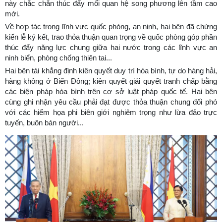
này chắc chắn thúc đẩy mối quan hệ song phương lên tầm cao
mới.
Về hợp tác trong lĩnh vực quốc phòng, an ninh, hai bên đã chứng
kiến lễ ký kết, trao thỏa thuận quan trọng về quốc phòng góp phần
thúc đẩy năng lực chung giữa hai nước trong các lĩnh vực an
ninh biển, phòng chống thiên tai...
Hai bên tái khẳng định kiên quyết duy trì hòa bình, tự do hàng hải,
hàng không ở Biển Đông; kiên quyết giải quyết tranh chấp bằng
các biện pháp hòa bình trên cơ sở luật pháp quốc tế. Hai bên
cùng ghi nhận yêu cầu phải đạt được thỏa thuận chung đối phó
với các hiểm họa phi biên giới nghiêm trọng như lừa đảo trực
tuyến, buôn bán người...