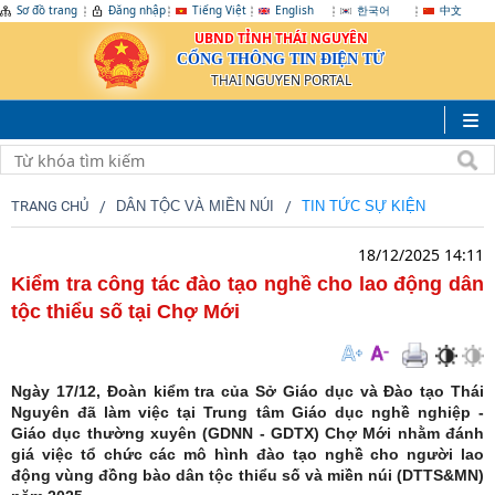
Sơ đồ trang
Đăng nhập
Tiếng Việt
English
한국어
中文
UBND TỈNH THÁI NGUYÊN
CỔNG THÔNG TIN ĐIỆN TỬ
THAI NGUYEN PORTAL
TRANG CHỦ
DÂN TỘC VÀ MIỀN NÚI
TIN TỨC SỰ KIỆN
18/12/2025 14:11
Kiểm tra công tác đào tạo nghề cho lao động dân
tộc thiểu số tại Chợ Mới
Ngày 17/12, Đoàn kiểm tra của Sở Giáo dục và Đào tạo Thái
Nguyên đã làm việc tại Trung tâm Giáo dục nghề nghiệp -
Giáo dục thường xuyên (GDNN - GDTX) Chợ Mới nhằm đánh
giá việc tổ chức các mô hình đào tạo nghề cho người lao
động vùng đồng bào dân tộc thiểu số và miền núi (DTTS&MN)