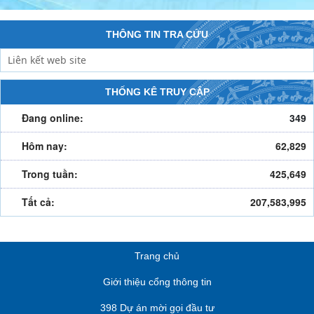
THÔNG TIN TRA CỨU
THỐNG KÊ TRUY CẬP
Đang online:
349
Hôm nay:
62,829
Trong tuần:
425,649
Tất cả:
207,583,995
Trang chủ
Giới thiệu cổng thông tin
398 Dự án mời gọi đầu tư