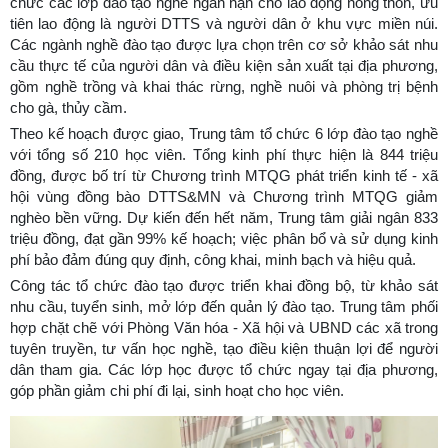
chức các lớp đào tạo nghề ngắn hạn cho lao động nông thôn, ưu
tiên lao động là người DTTS và người dân ở khu vực miền núi.
Các ngành nghề đào tạo được lựa chọn trên cơ sở khảo sát nhu
cầu thực tế của người dân và điều kiện sản xuất tại địa phương,
gồm nghề trồng và khai thác rừng, nghề nuôi và phòng trị bệnh
cho gà, thủy cầm.
Theo kế hoạch được giao, Trung tâm tổ chức 6 lớp đào tạo nghề
với tổng số 210 học viên. Tổng kinh phí thực hiện là 844 triệu
đồng, được bố trí từ Chương trình MTQG phát triển kinh tế - xã
hội vùng đồng bào DTTS&MN và Chương trình MTQG giảm
nghèo bền vững. Dự kiến đến hết năm, Trung tâm giải ngân 833
triệu đồng, đạt gần 99% kế hoạch; việc phân bổ và sử dụng kinh
phí bảo đảm đúng quy định, công khai, minh bạch và hiệu quả.
Công tác tổ chức đào tạo được triển khai đồng bộ, từ khảo sát
nhu cầu, tuyển sinh, mở lớp đến quản lý đào tạo. Trung tâm phối
hợp chặt chẽ với Phòng Văn hóa - Xã hội và UBND các xã trong
tuyên truyền, tư vấn học nghề, tạo điều kiện thuận lợi để người
dân tham gia. Các lớp học được tổ chức ngay tại địa phương,
góp phần giảm chi phí đi lại, sinh hoạt cho học viên.