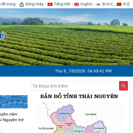
 đồ trang
Đăng nhập
Tiếng Việt
English
한국어
中文
TỬ
Thứ 6, 7/8/2026, 04:49:42 PM
C
15
guyên năm
i Nguyên trở