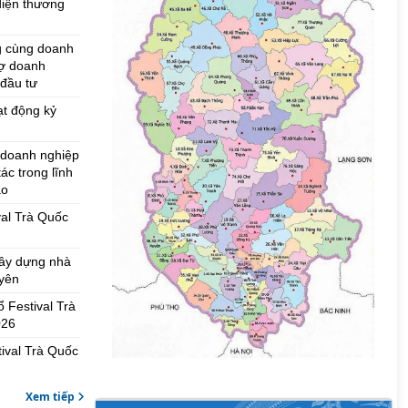
diện thương
g cùng doanh
rợ doanh
 đầu tư
ạt động kỷ
 doanh nghiệp
ác trong lĩnh
ao
val Trà Quốc
y dựng nhà máy chế biến chè tại Thái Nguyên
ây dựng nhà
uyên
Loan, Ủy viên Ban Thường vụ Tỉnh ủy, Phó Chủ tịch UBND tỉnh tiếp
 Festival Trà
ủa Công ty cổ phần WellTea do ông Lữ Minh Triết, Tổng Giám đốc
026
tival Trà Quốc
rà Thái Nguyên
Xem tiếp