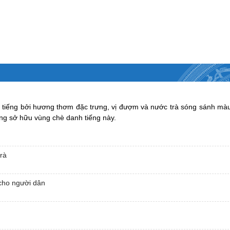
với Hàn Quốc
Trải nghiệm Vô Tranh - Dấu ấn
trình một năm kiến tạo vươn t
triển
Chương trình “Trải nghiệm Vô
ấn xứ Trà, hành trình một năm
vươn tầm và phát triển”
“Trà sáng cùng doanh nhân” t
đẩy thu hút đầu tư khu vực phí
ổi tiếng bởi hương thơm đặc trưng, vị đượm và nước trà sóng sánh mà
Thái Nguyên
ng sở hữu vùng chè danh tiếng này.
Tập huấn quản trị sản xuất ch
xã, tổ hợp tác sản xuất, kinh 
Festival trà Quốc tế - Thái N
trà
2026 sẽ được tổ chức vào cuố
 cho người dân