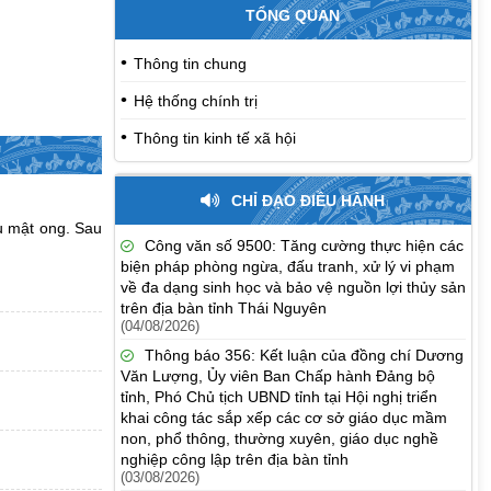
TỔNG QUAN
 xứ Trà, hành
ầm và phát
Thông tin chung
Hệ thống chính trị
 Tranh - Dấu
 kiến tạo
Thông tin kinh tế xã hội
háng 7: Thúc
CHỈ ĐẠO ĐIỀU HÀNH
a Bắc tỉnh
u mật ong. Sau
Công văn số 9500: Tăng cường thực hiện các
o các hợp tác
biện pháp phòng ngừa, đấu tranh, xử lý vi phạm
doanh chè
về đa dạng sinh học và bảo vệ nguồn lợi thủy sản
trên địa bàn tỉnh Thái Nguyên
guyên năm
(04/08/2026)
i tháng 10
Thông báo 356: Kết luận của đồng chí Dương
Văn Lượng, Ủy viên Ban Chấp hành Đảng bộ
tỉnh, Phó Chủ tịch UBND tỉnh tại Hội nghị triển
khai công tác sắp xếp các cơ sở giáo dục mầm
non, phổ thông, thường xuyên, giáo dục nghề
nghiệp công lập trên địa bàn tỉnh
(03/08/2026)