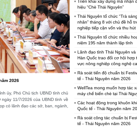
Triển khai xây dựng mã nhận 
hiệu “Chè Thái Nguyên”
Thái Nguyên tổ chức “Trà sán
nhân” tháng 8 với chủ đề hỗ t
nghiệp tiếp cận vốn và thu hút
Thái Nguyên tổ chức nhiều ho
niệm 195 năm thành lập tỉnh
Lãnh đạo tỉnh Thái Nguyên và
Hàn Quốc trao đổi cơ hội hợp t
vực nông nghiệp công nghệ c
Rà soát tiến độ chuẩn bị Festi
tế - Thái Nguyên năm 2026
 năm 2026
WellTea mong muốn hợp tác xâ
WellTea mong muốn hợp tác x
20/07/2026 17:45:00
nh ủy, Phó Chủ tịch UBND tỉnh chủ
máy chế biến chè tại Thái Ng
Chiều 20/7, đồng chí Nguyễn Thị 
D ngày 11/7/2026 của UBND tỉnh về
Các hoạt động trong khuôn khổ
và làm việc với Đoàn công tác c
ọp có lãnh đạo các sở, ban, ngành,
Quốc tế - Thái Nguyên năm 2
Công ty làm Trưởng Đoàn.
Rà soát công tác chuẩn bị Fes
tế - Thái Nguyên năm 2026
Thúc đẩy hợp tác phát triển t