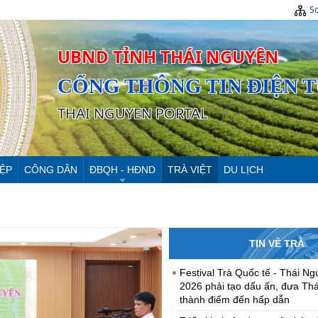
Sơ
UBND TỈNH THÁI NGUYÊN
CỔNG THÔNG TIN ĐIỆN 
THAI NGUYEN PORTAL
ỆP
CÔNG DÂN
ĐBQH - HĐND
TRÀ VIỆT
DU LỊCH
TIN VỀ TRÀ
Festival Trà Quốc tế - Thái N
2026 phải tạo dấu ấn, đưa Thá
thành điểm đến hấp dẫn