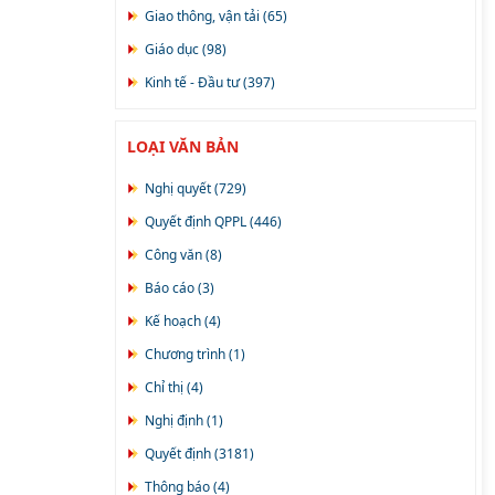
xã Đồng Hỷ (1)
Giao thông, vận tải (65)
Giáo dục (98)
Kinh tế - Đầu tư (397)
Tài chính - Ngân hàng - Thuế (114)
LOẠI VĂN BẢN
Đầu tư (145)
Phòng chống thiên tai và TKCN (49)
Nghị quyết (729)
Ngân sách (92)
Quyết định QPPL (446)
Xây dựng, Quản lý đô thị (205)
Công văn (8)
KHCN - Truyền thông (98)
Báo cáo (3)
Công nghiệp (100)
Kế hoạch (4)
Thi đua, khen thưởng (78)
Chương trình (1)
Phí, lệ phí (43)
Chỉ thị (4)
Văn hóa - Thể thao - Du lịch (118)
Nghị định (1)
Thương mại - Xuất, nhập khẩu (37)
Quyết định (3181)
Tổ chức - Cán bộ (103)
Thông báo (4)