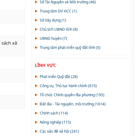
Sở Tài Nguyên và Môi trường (46)
Trung tâm DV HCC (1)
Sở Xây dựng (1)
Chủ tịch UBND tỉnh (8)
UBND huyện (7)
 sách xã
Trung tâm phát triển quỹ đất tỉnh (5)
UBND xã (5)
LĨNH VỰC
Cơ quan (11)
Chính phủ, Thủ tướng CP (3)
Phát triển Quỹ đất (28)
Uỷ ban bầu cử (0)
Công vụ, Thủ tục hành chính (615)
UBND xã Đồng Hỷ (0)
Tổ chức Chính quyền địa phương (195)
Tỉnh Ủy (1)
Đất đai - Tài nguyên, môi trường (1614)
Hội đồng thi đua - khen thưởng (1)
Chính sách (114)
ĐĐBQH (1)
Nông nghiệp (115)
Xã Văn Lăng (0)
Các vấn đề xã hội (241)