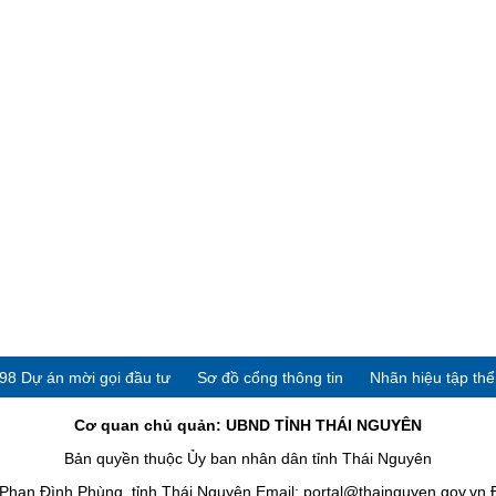
98 Dự án mời gọi đầu tư
Sơ đồ cổng thông tin
Nhãn hiệu tập th
Cơ quan chủ quản: UBND TỈNH THÁI NGUYÊN
Bản quyền thuộc Ủy ban nhân dân tỉnh Thái Nguyên
han Đình Phùng, tỉnh Thái Nguyên Email: portal@thainguyen.gov.vn 