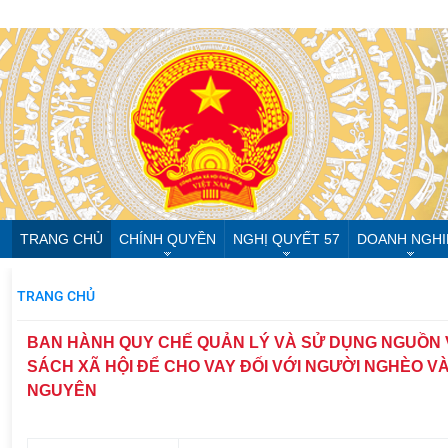
TRANG CHỦ
CHÍNH QUYỀN
NGHỊ QUYẾT 57
DOANH NGHI
TRANG CHỦ
BAN HÀNH QUY CHẾ QUẢN LÝ VÀ SỬ DỤNG NGUỒN 
SÁCH XÃ HỘI ĐỂ CHO VAY ĐỐI VỚI NGƯỜI NGHÈO V
NGUYÊN