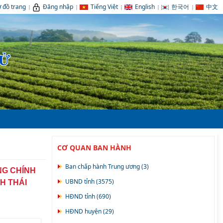
 đồ trang
Đăng nhập
Tiếng Việt
English
한국어
中文
TỬ
CƠ QUAN BAN HÀNH
Ban chấp hành Trung ương (3)
NG CHÍNH
UBND tỉnh (3575)
H THÁI
HĐND tỉnh (690)
HĐND huyện (29)