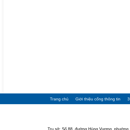
Trang chủ
Giới thiệu cổng thông tin
3
Trụ sở: Số 88, đường Hùng Vương, phường P