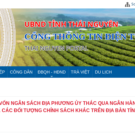
Sơ
UBND TỈNH THÁI NGUYÊN
CỔNG THÔNG TIN ĐIỆN 
THAI NGUYEN PORTAL
ỆP
CÔNG DÂN
ĐBQH - HĐND
TRÀ VIỆT
DU LỊCH
VỐN NGÂN SÁCH ĐỊA PHƯƠNG ỦY THÁC QUA NGÂN HÀ
À CÁC ĐỐI TƯỢNG CHÍNH SÁCH KHÁC TRÊN ĐỊA BÀN TỈN