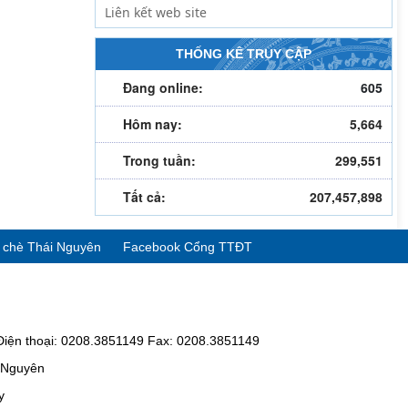
THỐNG KÊ TRUY CẬP
Đang online:
605
Hôm nay:
5,664
Trong tuần:
299,551
Tất cả:
207,457,898
ể chè Thái Nguyên
Facebook Cổng TTĐT
Điện thoại: 0208.3851149 Fax: 0208.3851149
i Nguyên
y