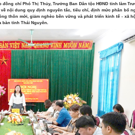
do đồng chí Phó Thị Thủy, Trưởng Ban Dân tộc HĐND tỉnh làm Tr
 về nội dung quy định nguyên tắc, tiêu chí, định mức phân bổ 
ng thôn mới, giảm nghèo bền vững và phát triển kinh tế - xã h
ịa bàn tỉnh Thái Nguyên.