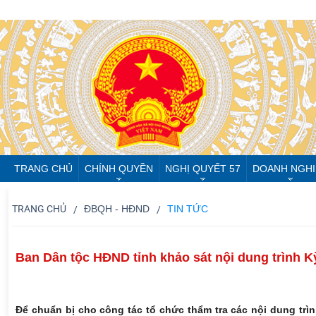
TRANG CHỦ
CHÍNH QUYỀN
NGHỊ QUYẾT 57
DOANH NGHI
TRANG CHỦ
ĐBQH - HĐND
TIN TỨC
Ban Dân tộc HĐND tỉnh khảo sát nội dung trình K
Để chuẩn bị cho công tác tổ chức thẩm tra các nội dung trì