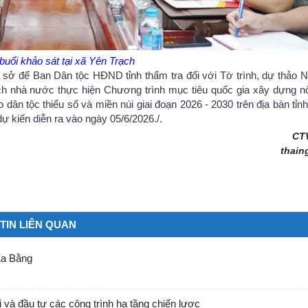
uổi khảo sát tại xã Yên Trạch
cơ sở để Ban Dân tộc HĐND tỉnh thẩm tra đối với Tờ trình, dự thảo N
ch nhà nước thực hiện Chương trình mục tiêu quốc gia xây dựng n
 dân tộc thiểu số và miền núi giai đoạn 2026 - 2030 trên địa bàn tỉ
ự kiến diễn ra vào ngày 05/6/2026./.
CT
thain
TIN LIÊN QUAN
 La Bằng
 và đầu tư các công trình hạ tầng chiến lược