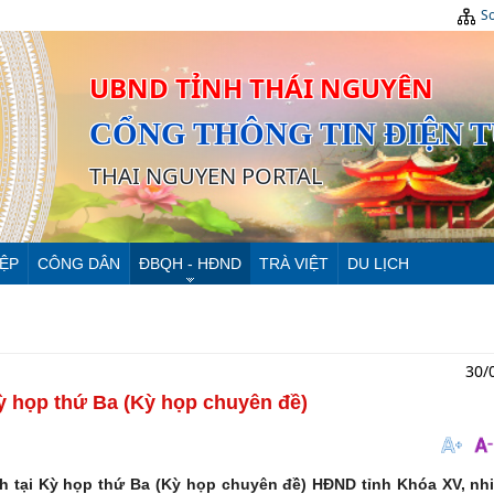
Sơ
UBND TỈNH THÁI NGUYÊN
CỔNG THÔNG TIN ĐIỆN 
THAI NGUYEN PORTAL
ỆP
CÔNG DÂN
ĐBQH - HĐND
TRÀ VIỆT
DU LỊCH
30/
ỳ họp thứ Ba (Kỳ họp chuyên đề)
nh tại Kỳ họp thứ Ba (Kỳ họp chuyên đề) HĐND tỉnh Khóa XV, nh