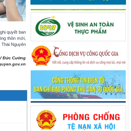
ghị quyết ban
ông thôn mới,
nh Thái Nguyên
V Đức Cường
guyen.gov.vn