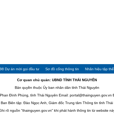
98 Dự án mời gọi đầu tư
Sơ đồ cổng thông tin
Nhãn hiệu tập th
Cơ quan chủ quản: UBND TỈNH THÁI NGUYÊN
Bản quyền thuộc Ủy ban nhân dân tỉnh Thái Nguyên
han Đình Phùng, tỉnh Thái Nguyên Email: portal@thainguyen.gov.vn 
Ban Biên tập: Đào Ngọc Anh, Giám đốc Trung tâm Thông tin tỉnh Thá
Ghi rõ nguồn "thainguyen.gov.vn" khi phát hành thông tin từ website nà