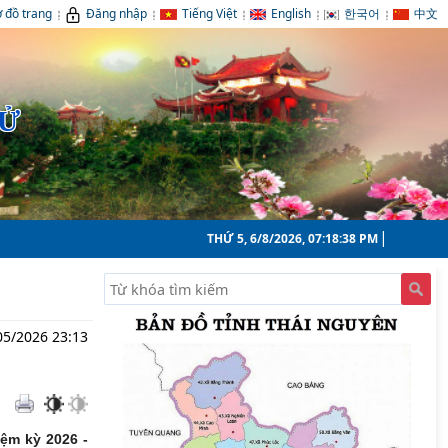
 đồ trang
Đăng nhập
Tiếng Việt
English
한국어
中文
TỬ
THỨ 5, 6/8/2026, 07:18:40 PM
05/2026 23:13
iệm kỳ 2026 -