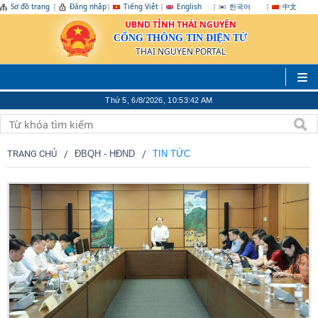
Sơ đồ trang
Đăng nhập
Tiếng Việt
English
한국어
中文
UBND TỈNH THÁI NGUYÊN
CỔNG THÔNG TIN ĐIỆN TỬ
THAI NGUYEN PORTAL
Thứ 5, 6/8/2026, 10:53:45 AM
TRANG CHỦ
ĐBQH - HĐND
TIN TỨC