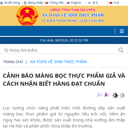
Sơ đồ trang
Đăng nhập
Tiếng Việt
English
한국
中文
UBND TỈNH THÁI NGUYÊN
AN TOÀN VỆ SINH THỰC PHẨM
SỐ ĐIỆN THOẠI NÓNG: 0208.3.656.866
Chủ nhật, 9/8/2026, 02:13:52 PM
TRANG CHỦ
AN TOÀN VỆ SINH THỰC PHẨM
CẢNH BÁO MÀNG BỌC THỰC PHẨM GIẢ VÀ
CÁCH NHẬN BIẾT HÀNG ĐẠT CHUẨN
Lực lượng chức năng phát hiện một đường dây sản xuất
màng bọc thực phẩm giả từ nguyên liệu trôi nổi, tiềm ẩn
nguy hại sức khỏe, được sản xuất trong nhà xưởng ẩm thấp
tại Hà Nội và phân phối rộng khắp thị trường.