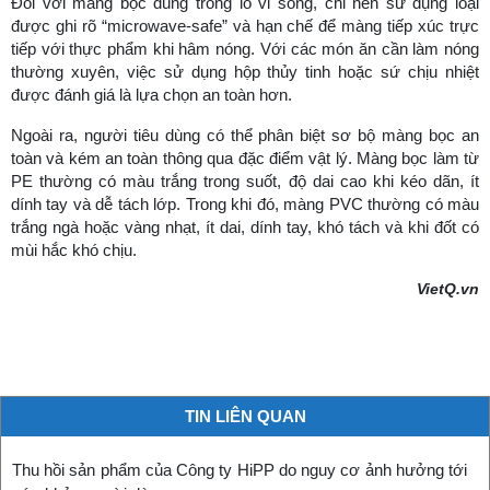
Đối với màng bọc dùng trong lò vi sóng, chỉ nên sử dụng loại
được ghi rõ “microwave-safe” và hạn chế để màng tiếp xúc trực
tiếp với thực phẩm khi hâm nóng. Với các món ăn cần làm nóng
thường xuyên, việc sử dụng hộp thủy tinh hoặc sứ chịu nhiệt
được đánh giá là lựa chọn an toàn hơn.
Ngoài ra, người tiêu dùng có thể phân biệt sơ bộ màng bọc an
toàn và kém an toàn thông qua đặc điểm vật lý. Màng bọc làm từ
PE thường có màu trắng trong suốt, độ dai cao khi kéo dãn, ít
dính tay và dễ tách lớp. Trong khi đó, màng PVC thường có màu
trắng ngà hoặc vàng nhạt, ít dai, dính tay, khó tách và khi đốt có
mùi hắc khó chịu.
VietQ.vn
TIN LIÊN QUAN
Thu hồi sản phẩm của Công ty HiPP do nguy cơ ảnh hưởng tới