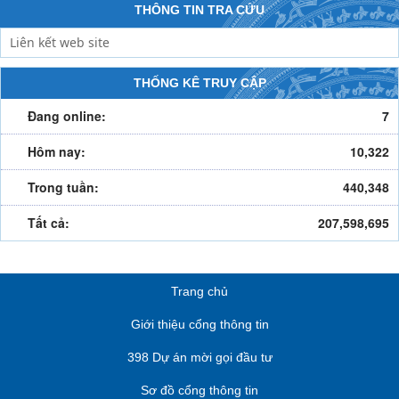
THÔNG TIN TRA CỨU
THỐNG KÊ TRUY CẬP
Đang online:
7
Hôm nay:
10,322
Trong tuần:
440,348
Tất cả:
207,598,695
Trang chủ
Giới thiệu cổng thông tin
398 Dự án mời gọi đầu tư
Sơ đồ cổng thông tin