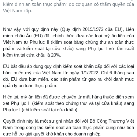
kiểm định an toàn thực phẩm" do cơ quan có thẩm quyền của
Việt Nam cấp.
Như vậy với quy định này (Quy định 2019/1973 của EU), Liên
minh châu Âu (EU) đã chính thức đưa các loại mỳ ăn liền của
Việt Nam từ Phụ lục II (kiểm soát bằng chứng thư an toàn thực
phẩm và kiểm soát tại cửa khẩu) sang Phụ lục I với tần suất
kiểm tra tại cửa khẩu là 20%.
EU bắt đầu áp dụng quy định kiểm soát khẩn cấp đối với các loại
bún, miến mỳ của Việt Nam từ ngày 1/1/2022. Chỉ 6 tháng sau
đó, EU đưa bún miến, các sản phẩm từ gạo ra khỏi danh mục
quản lý an toàn thực phẩm.
Hiện tại, mỳ ăn liền đã được chuyển từ mặt hàng thuộc diện xem
xét Phụ lục II (kiểm soát theo chứng thư và tại cửa khẩu) sang
Phụ lục I (chỉ kiểm soát tại cửa khẩu).
Quyết định này là một sự ghi nhận đối với Bộ Công Thương Việt
Nam trong công tác kiểm soát an toàn thực phẩm cũng như tích
cực hỗ trợ giải quyết khó khăn cho doanh nghiệp.