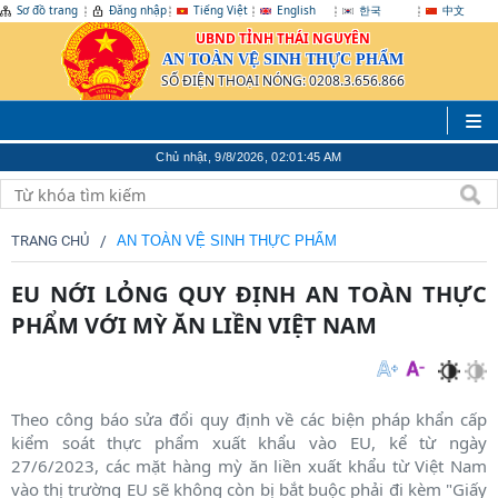
Sơ đồ trang
Đăng nhập
Tiếng Việt
English
한국
中文
UBND TỈNH THÁI NGUYÊN
AN TOÀN VỆ SINH THỰC PHẨM
SỐ ĐIỆN THOẠI NÓNG: 0208.3.656.866
Chủ nhật, 9/8/2026, 02:01:46 AM
TRANG CHỦ
AN TOÀN VỆ SINH THỰC PHẨM
EU NỚI LỎNG QUY ĐỊNH AN TOÀN THỰC
PHẨM VỚI MỲ ĂN LIỀN VIỆT NAM
Theo công báo sửa đổi quy định về các biện pháp khẩn cấp
kiểm soát thực phẩm xuất khẩu vào EU, kể từ ngày
27/6/2023, các mặt hàng mỳ ăn liền xuất khẩu từ Việt Nam
vào thị trường EU sẽ không còn bị bắt buộc phải đi kèm "Giấy