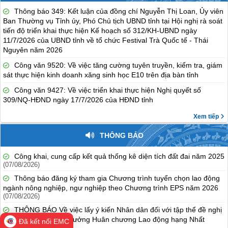
Thông báo 349: Kết luận của đồng chí Nguyễn Thị Loan, Ủy viên
Ban Thường vụ Tỉnh ủy, Phó Chủ tịch UBND tỉnh tại Hội nghị rà soát
tiến độ triển khai thực hiện Kế hoạch số 312/KH-UBND ngày
11/7/2026 của UBND tỉnh về tổ chức Festival Trà Quốc tế - Thái
Nguyên năm 2026
Công văn 9520: Về việc tăng cường tuyên truyền, kiểm tra, giám
sát thực hiện kinh doanh xăng sinh học E10 trên địa bàn tỉnh
Công văn 9427: Về việc triển khai thực hiện Nghị quyết số
309/NQ-HĐND ngày 17/7/2026 của HĐND tỉnh
Xem tiếp
THÔNG BÁO
Công khai, cung cấp kết quả thống kê diện tích đất đai năm 2025
(07/08/2026)
Thông báo đăng ký tham gia Chương trình tuyển chọn lao động
ngành nông nghiệp, ngư nghiệp theo Chương trình EPS năm 2026
(07/08/2026)
THÔNG BÁO Về việc lấy ý kiến Nhân dân đối với tập thể đề nghị
Chủ tịch nước tặng thưởng Huân chương Lao động hạng Nhất
Đã kết nối EMC
(07/08/2026)