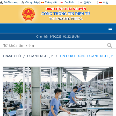
Sơ đồ trang
Đăng nhập
Tiếng Việt
English
한국어
中文
UBND TỈNH THÁI NGUYÊN
CỔNG THÔNG TIN ĐIỆN TỬ
THAI NGUYEN PORTAL
Chủ nhật, 9/8/2026, 01:22:20 AM
TRANG CHỦ
DOANH NGHIỆP
TIN HOẠT ĐỘNG DOANH NGHIỆP