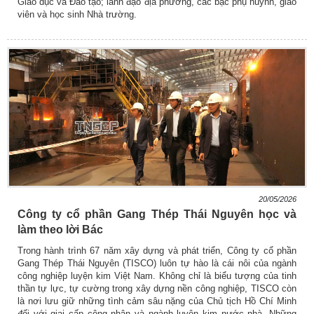
Giáo dục và Đào tạo; lãnh đạo địa phương, các bậc phụ huynh, giáo
viên và học sinh Nhà trường.
20/05/2026
Công ty cổ phần Gang Thép Thái Nguyên học và
làm theo lời Bác
Trong hành trình 67 năm xây dựng và phát triển, Công ty cổ phần
Gang Thép Thái Nguyên (TISCO) luôn tự hào là cái nôi của ngành
công nghiệp luyện kim Việt Nam. Không chỉ là biểu tượng của tinh
thần tự lực, tự cường trong xây dựng nền công nghiệp, TISCO còn
là nơi lưu giữ những tình cảm sâu nặng của Chủ tịch Hồ Chí Minh
đối với giai cấp công nhân và ngành luyện kim nước nhà. Những