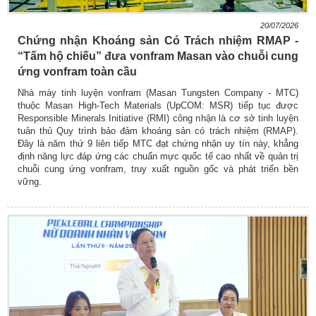
20/07/2026
Chứng nhận Khoáng sản Có Trách nhiệm RMAP -
“Tấm hộ chiếu” đưa vonfram Masan vào chuỗi cung
ứng vonfram toàn cầu
Nhà máy tinh luyện vonfram (Masan Tungsten Company - MTC)
thuộc Masan High-Tech Materials (UpCOM: MSR) tiếp tục được
Responsible Minerals Initiative (RMI) công nhận là cơ sở tinh luyện
tuân thủ Quy trình bảo đảm khoáng sản có trách nhiệm (RMAP).
Đây là năm thứ 9 liên tiếp MTC đạt chứng nhận uy tín này, khẳng
định năng lực đáp ứng các chuẩn mực quốc tế cao nhất về quản trị
chuỗi cung ứng vonfram, truy xuất nguồn gốc và phát triển bền
vững.