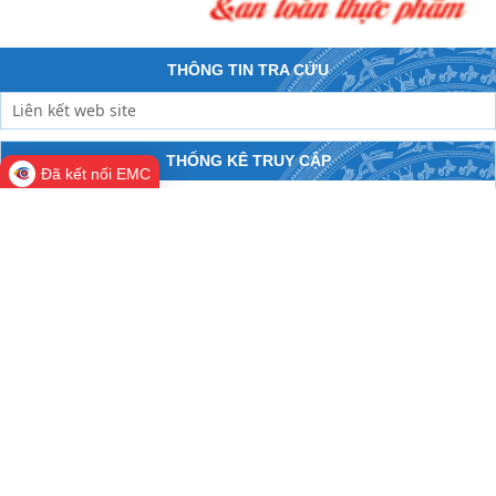
THÔNG TIN TRA CỨU
THỐNG KÊ TRUY CẬP
Đã kết nối EMC
Đang online:
503
Hôm nay:
58,248
Trong tuần:
352,139
Tất cả:
207,510,486
Trang chủ
Giới thiệu cổng thông tin