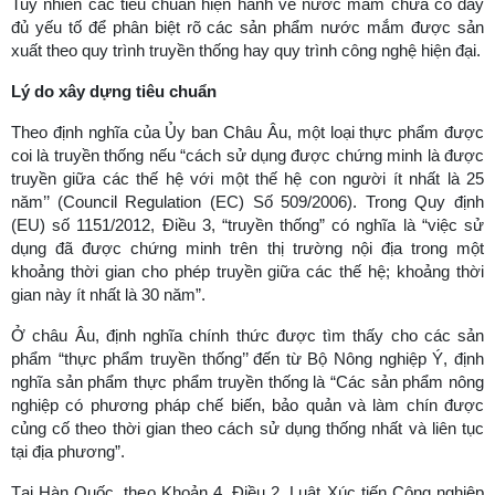
Tuy nhiên các tiêu chuẩn hiện hành về nước mắm chưa có đầy
đủ yếu tố để phân biệt rõ các sản phẩm nước mắm được sản
xuất theo quy trình truyền thống hay quy trình công nghệ hiện đại.
Lý do xây dựng tiêu chuẩn
Theo định nghĩa của Ủy ban Châu Âu, một loại thực phẩm được
coi là truyền thống nếu “cách sử dụng được chứng minh là được
truyền giữa các thế hệ với một thế hệ con người ít nhất là 25
năm’’ (Council Regulation (EC) Số 509/2006). Trong Quy định
(EU) số 1151/2012, Điều 3, “truyền thống” có nghĩa là “việc sử
dụng đã được chứng minh trên thị trường nội địa trong một
khoảng thời gian cho phép truyền giữa các thế hệ; khoảng thời
gian này ít nhất là 30 năm”.
Ở châu Âu, định nghĩa chính thức được tìm thấy cho các sản
phẩm “thực phẩm truyền thống’’ đến từ Bộ Nông nghiệp Ý, định
nghĩa sản phẩm thực phẩm truyền thống là “Các sản phẩm nông
nghiệp có phương pháp chế biến, bảo quản và làm chín được
củng cố theo thời gian theo cách sử dụng thống nhất và liên tục
tại địa phương”.
Tại Hàn Quốc, theo Khoản 4, Điều 2, Luật Xúc tiến Công nghiệp