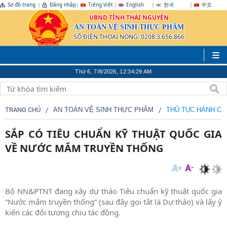
Sơ đồ trang
Đăng nhập
Tiếng Việt
English
한국
中文
UBND TỈNH THÁI NGUYÊN
AN TOÀN VỆ SINH THỰC PHẨM
SỐ ĐIỆN THOẠI NÓNG: 0208.3.656.866
Thứ 6, 7/8/2026, 12:34:29 AM
TRANG CHỦ
AN TOÀN VỆ SINH THỰC PHẨM
THỦ TỤC HÀNH CH
SẮP CÓ TIÊU CHUẨN KỸ THUẬT QUỐC GIA
VỀ NƯỚC MẮM TRUYỀN THỐNG
Bộ NN&PTNT đang xây dự thảo Tiêu chuẩn kỹ thuật quốc gia
“Nước mắm truyền thống” (sau đây gọi tắt là Dự thảo) và lấy ý
kiến các đối tượng chịu tác động.