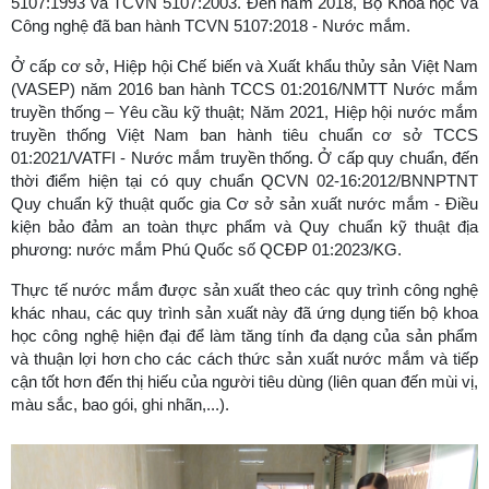
5107:1993 và TCVN 5107:2003. Đến năm 2018, Bộ Khoa học và
Công nghệ đã ban hành TCVN 5107:2018 - Nước mắm.
Ở cấp cơ sở, Hiệp hội Chế biến và Xuất khẩu thủy sản Việt Nam
(VASEP) năm 2016 ban hành TCCS 01:2016/NMTT Nước mắm
truyền thống – Yêu cầu kỹ thuật; Năm 2021, Hiệp hội nước mắm
truyền thống Việt Nam ban hành tiêu chuẩn cơ sở TCCS
01:2021/VATFI - Nước mắm truyền thống. Ở cấp quy chuẩn, đến
thời điểm hiện tại có quy chuẩn QCVN 02-16:2012/BNNPTNT
Quy chuẩn kỹ thuật quốc gia Cơ sở sản xuất nước mắm - Điều
kiện bảo đảm an toàn thực phẩm và Quy chuẩn kỹ thuật địa
phương: nước mắm Phú Quốc số QCĐP 01:2023/KG.
Thực tế nước mắm được sản xuất theo các quy trình công nghệ
khác nhau, các quy trình sản xuất này đã ứng dụng tiến bộ khoa
học công nghệ hiện đại để làm tăng tính đa dạng của sản phẩm
và thuận lợi hơn cho các cách thức sản xuất nước mắm và tiếp
cận tốt hơn đến thị hiếu của người tiêu dùng (liên quan đến mùi vị,
màu sắc, bao gói, ghi nhãn,...).