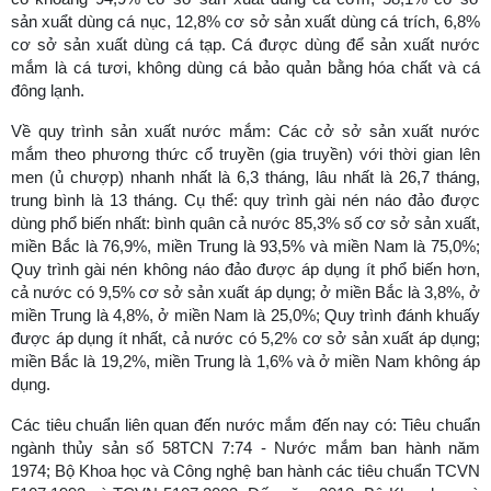
sản xuẩt dùng cá nục, 12,8% cơ sở sản xuất dùng cá trích, 6,8%
cơ sở sản xuất dùng cá tạp. Cá được dùng để sản xuất nước
mắm là cá tươi, không dùng cá bảo quản bằng hóa chất và cá
đông lạnh.
Về quy trình sản xuất nước mắm: Các cở sở sản xuất nước
mắm theo phương thức cổ truyền (gia truyền) với thời gian lên
men (ủ chượp) nhanh nhất là 6,3 tháng, lâu nhất là 26,7 tháng,
trung bình là 13 tháng. Cụ thể: quy trình gài nén náo đảo được
dùng phổ biến nhất: bình quân cả nước 85,3% số cơ sở sản xuất,
miền Bắc là 76,9%, miền Trung là 93,5% và miền Nam là 75,0%;
Quy trình gài nén không náo đảo được áp dụng ít phổ biến hơn,
cả nước có 9,5% cơ sở sản xuất áp dụng; ở miền Bắc là 3,8%, ở
miền Trung là 4,8%, ở miền Nam là 25,0%; Quy trình đánh khuấy
được áp dụng ít nhất, cả nước có 5,2% cơ sở sản xuất áp dụng;
miền Bắc là 19,2%, miền Trung là 1,6% và ở miền Nam không áp
dụng.
Các tiêu chuẩn liên quan đến nước mắm đến nay có: Tiêu chuẩn
ngành thủy sản số 58TCN 7:74 - Nước mắm ban hành năm
1974; Bộ Khoa học và Công nghệ ban hành các tiêu chuẩn TCVN