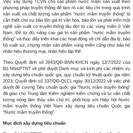
Việc xây dựng TCVN cho sản phẩm nước mắm sản xuất theo
phương pháp truyền thống để làm rõ các tiêu chí trong quá trình
sản xuất và chất lượng sản phẩm “nước mắm truyền thống” là
cần thiết cho sự bảo tồn giá trị văn hóa, bảo tồn và phát triển một
nghề sản xuất có truyền thống lâu đời từ các vùng miền ở Việt
Nam. Để từ đó, nâng cao giá trị sản phẩm “nước mắm truyền
thống” và thúc đẩy triển khai các hoạt động về chỉ dẫn địa lý, bảo
hộ xuất xứ, chứng nhận sản phẩm vùng miền cũng như bảo hộ
nhãn hiệu thương mại, nhãn hiệu tập thể.
Theo Quyết định số 2643/QĐ-BNN-KHCN ngày 12/7/2022 của
Bộ NN&PTNT về phê duyệt Danh mục và kinh phí các nhiệm vụ
xây dựng tiêu chuẩn quốc gia, quy chuẩn kỹ thuật quốc gia năm
2023; Quyết định số 337/QĐ-QLCL ngày 30/12/2022 về việc phê
duyệt đề cương Tiêu chuẩn quốc gia “Nước mắm truyền thống”
đã giao cho Trung tâm Kiểm nghiệm kiểm chứng và tư vấn chất
lượng nông lâm thủy sản chủ trì, phối hợp với Hiệp hội Nước
mắm truyền thống Việt Nam xây dựng tiêu chuẩn Quốc gia
“Nước mắm truyền thống”.
Mục đích xây dựng tiêu chuẩn