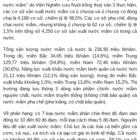
nước mắm" do Viện Nghiên cứu Nuôi trồng thuỷ sản 3 thực hiện,
các cơ sở sản xuất nước mắm có ủ chượp và ủ chượp có đóng
chai là 4.188 cơ sở, chiếm tỷ lệ 98,5%; Các cơ sở pha chế, đóng
chai nước mắm, nhưng không ủ chượp là 62 cơ sở, chiếm tỷ lệ
1,5% trên tổng số 4.250 cơ sở sản xuất nước mắm có trong cả
nước.
Tổng sản lượng nước mắm cả nước là 236,90 triệu lít/năm.
Trong đó, miền Bắc 34,65 triệu lít/năm (14,6%), miền Trung
129,77 triệu lít/năm (54,8%), miền Nam 72,48 triệu lít/năm
(30,6%). Năng lực xuất khẩu nước mắm bình quân cả nước hơn
21,12 triệu lít/năm (12,1% tổng sản lượng), trong đó miền Bắc
xuất khẩu khoảng 1,0%; miền Trung 13,8%; miền Nam 15,2%. Thị
trường đang lưu thông 3 dòng sản phẩm chính: nước mắm
nguyên chất, nước mắm truyền thống (không chất bảo quản) và
nước mắm pha chế (pha loãng, có chất bảo quản).
Về phân hạng: có 7 loại nước mắm phân chia theo độ đạm dao
động từ 10 đến 60 độ đạm, mỗi loại cách nhau 5 độ đạm. Nguyên
liệu để sản xuất nước mắm: Chủ lực là các loài cá biển gồm cá
cơm, cá nục, cá trích và cá tạp có giá trị kinh tế thấp. Cả nước
có khoảng 94,9% cơ sở sản xuất dùng cá cơm, 58,1% cơ sở