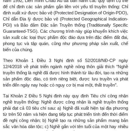
năm 1992, Liên minh Châu Âu đã ban hành các quy định cụ thể
để chỉ định các sản phẩm gắn liền với yếu tố truyền thống: Chỉ
định xuất xứ được bảo vệ (Protected Designation of Origin-PDO),
Chỉ dẫn Địa lý được bảo vệ (Protected Geographical Indication-
PGI) và Bảo đảm Đặc sản Truyền thống (Traditionally Specific
Guaranteed-TSG). Các chương trình này giúp khuyến khích việc
sản xuất các loại thực phẩm độc đáo dựa trên đặc điểm đất đai,
phong tục và tập quán, cũng như phương pháp sản xuất, chế
biến của chúng.
Theo Khoản 1 Điều 3 Nghị định số 52/2018/NĐ-CP ngày
12/4/2018 về phát triển ngành nghề nông thôn giải thích “Nghề
truyền thống là nghề đã được hình thành từ lâu đời, tạo ra những
sản phẩm độc đáo, có tính riêng biệt, được lưu truyền và phát
triển đến ngày nay hoặc có nguy cơ bị mai một, thất truyền”.
Tại Khoản 2 Điều 5 Nghị định này quy định Tiêu chí công nhận
nghề truyền thống: Nghề được công nhận là nghề truyền thống
phải đạt cả 03 tiêu chí sau: a) Nghề đã xuất hiện tại địa phương
từ trên 50 năm và hiện đang tiếp tục phát triển tính đến thời điểm
đề nghị công nhận; b) Nghề tạo ra những sản phẩm mang bản
sắc văn hóa dân tộc; c) Nghề gắn với tên tuổi của một hay nhiều