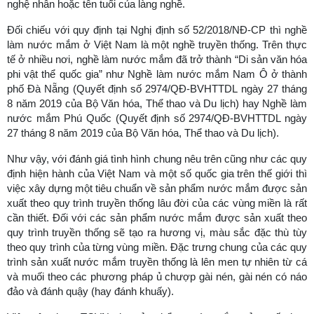
nghệ nhân hoặc tên tuổi của làng nghề.
Đối chiếu với quy định tại Nghị định số 52/2018/NĐ-CP thì nghề
làm nước mắm ở Việt Nam là một nghề truyền thống. Trên thực
tế ở nhiều nơi, nghề làm nước mắm đã trở thành “Di sản văn hóa
phi vật thể quốc gia” như Nghề làm nước mắm Nam Ô ở thành
phố Đà Nẵng (Quyết định số 2974/QĐ-BVHTTDL ngày 27 tháng
8 năm 2019 của Bộ Văn hóa, Thể thao và Du lịch) hay Nghề làm
nước mắm Phú Quốc (Quyết định số 2974/QĐ-BVHTTDL ngày
27 tháng 8 năm 2019 của Bộ Văn hóa, Thể thao và Du lịch).
Như vậy, với đánh giá tình hình chung nêu trên cũng như các quy
định hiện hành của Việt Nam và một số quốc gia trên thế giới thì
việc xây dựng một tiêu chuẩn về sản phẩm nước mắm được sản
xuất theo quy trình truyền thống lâu đời của các vùng miền là rất
cần thiết. Đối với các sản phẩm nước mắm được sản xuất theo
quy trình truyền thống sẽ tạo ra hương vị, màu sắc đặc thù tùy
theo quy trình của từng vùng miền. Đặc trưng chung của các quy
trình sản xuất nước mắm truyền thống là lên men tự nhiên từ cá
và muối theo các phương pháp ủ chượp gài nén, gài nén có náo
đảo và đánh quậy (hay đánh khuấy).