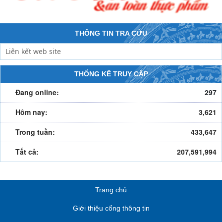
THÔNG TIN TRA CỨU
THỐNG KÊ TRUY CẬP
Đang online:
297
Hôm nay:
3,621
Trong tuần:
433,647
Tất cả:
207,591,994
Trang chủ
Giới thiệu cổng thông tin