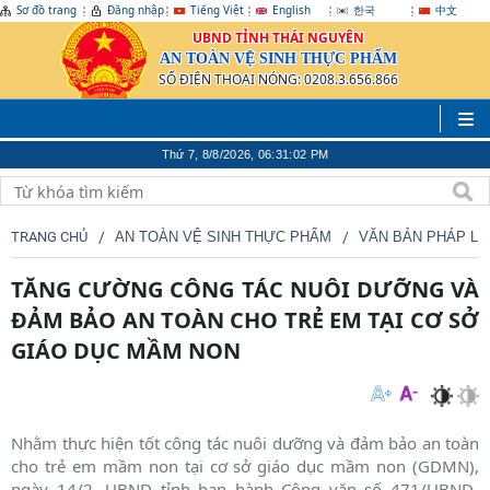
Sơ đồ trang
Đăng nhập
Tiếng Việt
English
한국
中文
UBND TỈNH THÁI NGUYÊN
AN TOÀN VỆ SINH THỰC PHẨM
SỐ ĐIỆN THOẠI NÓNG: 0208.3.656.866
Thứ 7, 8/8/2026, 06:31:02 PM
TRANG CHỦ
AN TOÀN VỆ SINH THỰC PHẨM
VĂN BẢN PHÁP LU
TĂNG CƯỜNG CÔNG TÁC NUÔI DƯỠNG VÀ
ĐẢM BẢO AN TOÀN CHO TRẺ EM TẠI CƠ SỞ
GIÁO DỤC MẦM NON
Nhằm thực hiện tốt công tác nuôi dưỡng và đảm bảo an toàn
cho trẻ em mầm non tại cơ sở giáo dục mầm non (GDMN),
ngày 14/2, UBND tỉnh ban hành Công văn số 471/UBND-