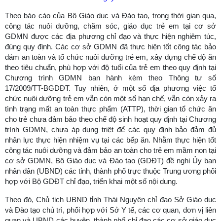
Theo báo cáo của Bộ Giáo dục và Đào tạo, trong thời gian qua,
công tác nuôi dưỡng, chăm sóc, giáo dục trẻ em tại cơ sở
GDMN được các địa phương chỉ đạo và thực hiện nghiêm túc,
đúng quy định. Các cơ sở GDMN đã thực hiện tốt công tác bảo
đảm an toàn và tổ chức nuôi dưỡng trẻ em, xây dựng chế độ ăn
theo tiêu chuẩn, phù hợp với độ tuổi của trẻ em theo quy định tại
Chương trình GDMN ban hành kèm theo Thông tư số
17/2009/TT-BGDĐT. Tuy nhiên, ở một số địa phương việc tổ
chức nuôi dưỡng trẻ em vẫn còn một số hạn chế, vẫn còn xảy ra
tình trạng mất an toàn thực phẩm (ATTP), thời gian tổ chức ăn
cho trẻ chưa đảm bảo theo chế độ sinh hoạt quy định tại Chương
trình GDMN, chưa áp dụng triệt để các quy định bảo đảm đủ
nhân lực thực hiện nhiệm vụ tại các bếp ăn. Nhằm thực hiện tốt
công tác nuôi dưỡng và đảm bảo an toàn cho trẻ em mầm non tại
cơ sở GDMN, Bộ Giáo dục và Đào tạo (GDĐT) đề nghị Ủy ban
nhân dân (UBND) các tỉnh, thành phố trực thuộc Trung ương phối
hợp với Bộ GDĐT chỉ đạo, triển khai một số nội dung.
Theo đó, Chủ tịch UBND tỉnh Thái Nguyên chỉ đạo Sở Giáo dục
và Đào tạo chủ trì, phối hợp với Sở Y tế, các cơ quan, đơn vị liên
quan và UBND các huyện, thành phố chỉ đạo các cơ sở giáo dục