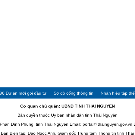
98 Dự án mời gọi đầu tư
Sơ đồ cổng thông tin
Nhãn hiệu tập th
Cơ quan chủ quản: UBND TỈNH THÁI NGUYÊN
Bản quyền thuộc Ủy ban nhân dân tỉnh Thái Nguyên
han Đình Phùng, tỉnh Thái Nguyên Email: portal@thainguyen.gov.vn 
Ban Biên tập: Đào Ngọc Anh, Giám đốc Trung tâm Thông tin tỉnh Thá