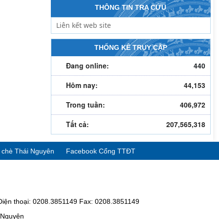
THÔNG TIN TRA CỨU
THỐNG KÊ TRUY CẬP
Đang online:
440
Hôm nay:
44,153
Trong tuần:
406,972
Tất cả:
207,565,318
ể chè Thái Nguyên
Facebook Cổng TTĐT
Điện thoại: 0208.3851149 Fax: 0208.3851149
i Nguyên