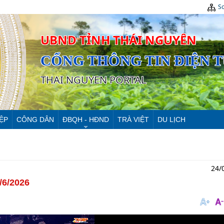
Sơ
UBND TỈNH THÁI NGUYÊN
CỔNG THÔNG TIN ĐIỆN 
THAI NGUYEN PORTAL
ỆP
CÔNG DÂN
ĐBQH - HĐND
TRÀ VIỆT
DU LỊCH
24/
/6/2026