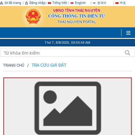
Sơ đồ trang
Đăng nhập
Tiếng Việt
English
한국어
中文
UBND TỈNH THÁI NGUYÊN
CỔNG THÔNG TIN ĐIỆN TỬ
THAI NGUYEN PORTAL
Thứ 7, 8/8/2026, 06:55:55 AM
TRANG CHỦ
TRA CỨU GIÁ ĐẤT