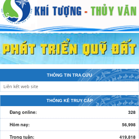
THÔNG TIN TRA CỨU
THỐNG KÊ TRUY CẬP
Đang online:
328
Hôm nay:
56,998
Trong tuần:
419,818