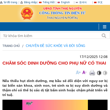
Sơ đồ trang
Đăng nhập
Tiếng Việt
English
한국어
中文
UBND TỈNH THÁI NGUYÊN
CỔNG THÔNG TIN ĐIỆN TỬ
THAI NGUYEN PORTAL
TRANG CHỦ
CHUYÊN ĐỀ SỨC KHỎE VÀ ĐỜI SỐNG
17/12/2025 12:08
CHĂM SÓC DINH DƯỠNG CHO PHỤ NỮ CÓ THAI
Nếu thiếu hụt dinh dưỡng, mẹ bầu sẽ đối diện với nguy cơ bị
tai biến sản khoa, sinh non, trẻ sinh ra bị suy dinh dưỡng và
thậm chí có thể bị các dị tật bẩm sinh hoặc chậm phát triển về
trí tuệ.