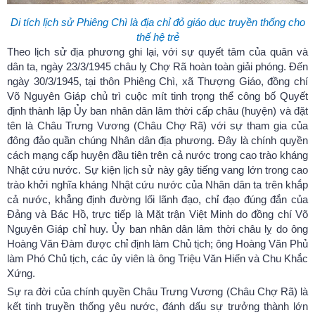
Di tích lịch sử Phiêng Chì là địa chỉ đỏ giáo dục truyền thống cho
thế hệ trẻ
Theo lịch sử địa phương ghi lại, với sự quyết tâm của quân và
dân ta, ngày 23/3/1945 châu lỵ Chợ Rã hoàn toàn giải phóng. Đến
ngày 30/3/1945, tại thôn Phiêng Chì, xã Thượng Giáo, đồng chí
Võ Nguyên Giáp chủ trì cuộc mít tinh trọng thể công bố Quyết
định thành lập Ủy ban nhân dân lâm thời cấp châu (huyện) và đặt
tên là Châu Trưng Vương (Châu Chợ Rã) với sự tham gia của
đông đảo quần chúng Nhân dân địa phương. Đây là chính quyền
cách mạng cấp huyện đầu tiên trên cả nước trong cao trào kháng
Nhật cứu nước. Sự kiện lịch sử này gây tiếng vang lớn trong cao
trào khởi nghĩa kháng Nhật cứu nước của Nhân dân ta trên khắp
cả nước, khẳng định đường lối lãnh đạo, chỉ đạo đúng đắn của
Đảng và Bác Hồ, trực tiếp là Mặt trận Việt Minh do đồng chí Võ
Nguyên Giáp chỉ huy. Ủy ban nhân dân lâm thời châu lỵ do ông
Hoàng Văn Đàm được chỉ định làm Chủ tịch; ông Hoàng Văn Phủ
làm Phó Chủ tịch, các ủy viên là ông Triệu Văn Hiến và Chu Khắc
Xứng.
Sự ra đời của chính quyền Châu Trưng Vương (Châu Chợ Rã) là
kết tinh truyền thống yêu nước, đánh dấu sự trưởng thành lớn