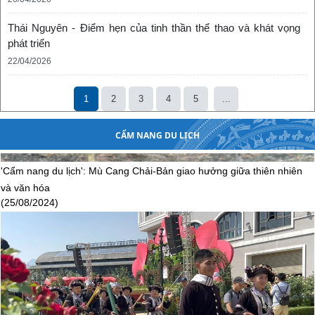
và văn hóa
Thái Nguyên - Điểm hẹn của tinh thần thể thao và khát vọng
(25/08/2024)
phát triển
22/04/2026
1
2
3
4
5
...
CẨM NANG DU LỊCH
Nhiều hoạt động hấp dẫn khách du lịch tại Lễ hội mùa Thu Sa Pa
2024
(17/08/2024)