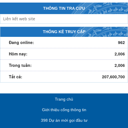
THÔNG TIN TRA CỨU
THỐNG KÊ TRUY CẬP
Đang online:
962
Hôm nay:
2,006
'Cẩm nang du lịch': Mù Cang Chải-Bản giao hưởng giữa thiên nhiên
Trong tuần:
2,006
và văn hóa
(25/08/2024)
Tất cả:
207,600,700
Trang chủ
Giới thiệu cổng thông tin
398 Dự án mời gọi đầu tư