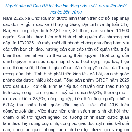
Thái Nguyên trong mắt du khách
Người dân xã Chợ Rã thi đua lao động sản xuất, vươn lên thoát
(29/07/2024)
nghèo bền vững
Năm 2025, xã Chợ Rã mới được hình thành trên cơ sở sáp nhập
các đơn vị gồm các xã (Thượng Giáo, Địa Linh và thị trấn Chợ
Rã), với tổng diện tích 92,81 km², 31 thôn, dân số hơn 14.500
người. Sau khi thực hiện mô hình chính quyền địa phương hai
cấp từ 1/7/2025, bộ máy mới đã nhanh chóng chủ động bám sát
các văn bản chỉ đạo, hướng dẫn của cấp trên để quán triệt, triển
khai thực hiện nhiệm vụ theo đúng thẩm quyền. Hoạt động của
chính quyền mới sau sáp nhập đi vào hoạt động hiệu lực, hiệu
quả, thông suốt, không bị gián đoạn, đáp ứng yêu cầu của Trung
ương, của tỉnh. Tình hình phát triển kinh tế - xã hội, an ninh quốc
phòng đạt được nhiều kết quả. Tổng sản phẩm GRDP năm 2025
ước đạt 8,1%; cơ cấu kinh tế tiếp tục chuyển dịch theo hướng
tích cực; nông - lâm nghiệp, thuỷ sản chiến 60,2%; thương mại -
dịch vụ chiếm 33,5%; công nghiệp, tiểu thủ công nghiệp chiếm
6,3%; thu nhập bình quân đầu người ước đạt 43,6 triệu
đồng/người/năm. Việc thực hiện chính sách an sinh xã hội như
chăm lo hỗ trợ người nghèo, đối tượng chính sách được quan
tâm thực hiện đúng quy định; công tác giáo dục đạt nhiều kết quả
cao; công tác quốc phòng, an ninh tiếp tục được giữ vững ổn