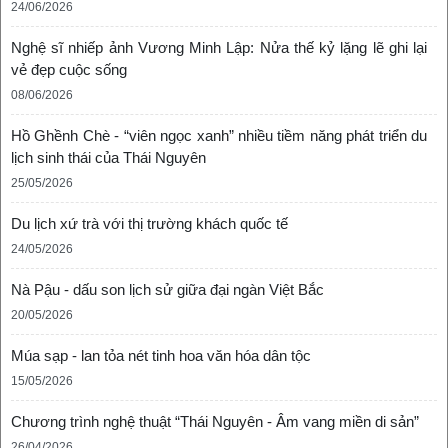
24/06/2026
Nghệ sĩ nhiếp ảnh Vương Minh Lập: Nửa thế kỷ lặng lẽ ghi lại
vẻ đẹp cuộc sống
08/06/2026
Hồ Ghềnh Chè - “viên ngọc xanh” nhiều tiềm năng phát triển du
lịch sinh thái của Thái Nguyên
25/05/2026
Du lịch xứ trà với thị trường khách quốc tế
24/05/2026
Nà Pậu - dấu son lịch sử giữa đại ngàn Việt Bắc
20/05/2026
Múa sạp - lan tỏa nét tinh hoa văn hóa dân tộc
15/05/2026
Chương trình nghệ thuật “Thái Nguyên - Âm vang miền di sản”
'Cẩm nang du lịch': Mù Cang Chải-Bản giao hưởng giữa thiên nhiên
26/04/2026