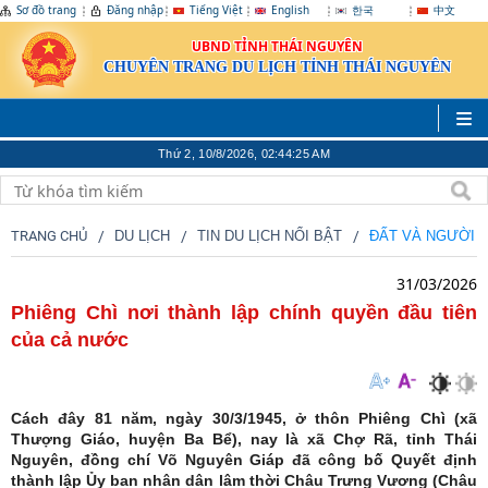
Sơ đồ trang
Đăng nhập
Tiếng Việt
English
한국
中文
UBND TỈNH THÁI NGUYÊN
CHUYÊN TRANG DU LỊCH TỈNH THÁI NGUYÊN
Thứ 2, 10/8/2026, 02:44:26 AM
TRANG CHỦ
DU LỊCH
TIN DU LỊCH NỔI BẬT
ĐẤT VÀ NGƯỜI 
31/03/2026
Phiêng Chì nơi thành lập chính quyền đầu tiên
của cả nước
Cách đây 81 năm, ngày 30/3/1945, ở thôn Phiêng Chì (xã
Thượng Giáo, huyện Ba Bể), nay là xã Chợ Rã, tỉnh Thái
Nguyên, đồng chí Võ Nguyên Giáp đã công bố Quyết định
thành lập Ủy ban nhân dân lâm thời Châu Trưng Vương (Châu