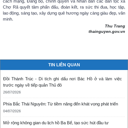
cách mạng, Đảng bộ, chính quyền và Nhân dân các dân tộc xã
Chợ Rã quyết tâm phấn đấu, đoàn kết, ra sức thi đua, học tập,
lao động, sáng tạo, xây dựng quê hương ngày càng giàu đẹp, văn
minh.
Thu Trang
thainguyen.gov.vn
TIN LIÊN QUAN
Ẩm thực Việt Nam trên những lá bài
(08/09/2024)
Đồi Thành Trúc - Di tích ghi dấu nơi Bác Hồ ở và làm việc
trước ngày về tiếp quản Thủ đô
26/07/2026
Phía Bắc Thái Nguyên: Từ tiềm năng đến khát vọng phát triển
04/07/2026
Mở rộng không gian du lịch hồ Ba Bể, tạo sức hút đầu tư