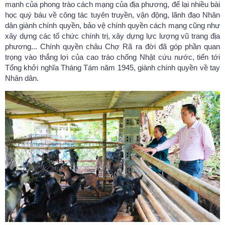
mạnh của phong trào cách mạng của địa phương, để lại nhiều bài
học quý báu về công tác tuyên truyền, vận động, lãnh đạo Nhân
dân giành chính quyền, bảo vệ chính quyền cách mạng cũng như
xây dựng các tổ chức chính trị, xây dựng lực lượng vũ trang địa
phương... Chính quyền châu Chợ Rã ra đời đã góp phần quan
trọng vào thắng lợi của cao trào chống Nhật cứu nước, tiến tới
Nhiều hoạt động hấp dẫn khách du lịch tại Lễ hội mùa Thu Sa Pa
Tổng khởi nghĩa Tháng Tám năm 1945, giành chính quyền về tay
2024
Nhân dân.
(17/08/2024)