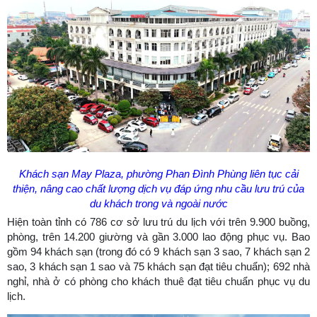
Khách sạn May Plaza, phường Phan Đình Phùng liên tục cải
thiện, nâng cao chất lượng dịch vụ đáp ứng nhu cầu lưu trú của
du khách trong và ngoài nước
Hiện toàn tỉnh có 786 cơ sở lưu trú du lịch với trên 9.900 buồng,
phòng, trên 14.200 giường và gần 3.000 lao động phục vụ. Bao
gồm 94 khách sạn (trong đó có 9 khách sạn 3 sao, 7 khách sạn 2
sao, 3 khách sạn 1 sao và 75 khách sạn đạt tiêu chuẩn); 692 nhà
nghỉ, nhà ở có phòng cho khách thuê đạt tiêu chuẩn phục vụ du
lịch.